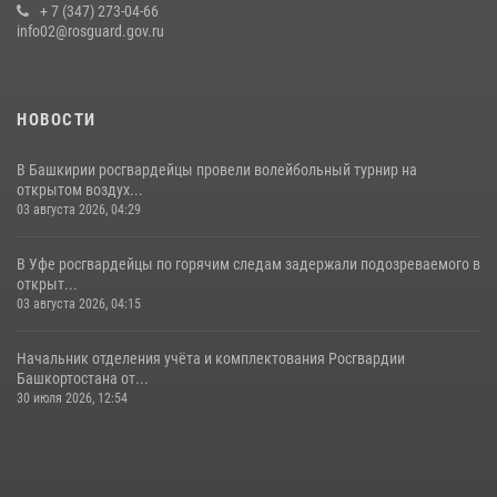
+ 7 (347) 273-04-66
23 июля 2026, 12:25
info02@rosguard.gov.ru
НОВОСТИ
В Башкирии росгвардейцы провели волейбольный турнир на
открытом воздух...
03 августа 2026, 04:29
В Уфе росгвардейцы по горячим следам задержали подозреваемого в
открыт...
03 августа 2026, 04:15
Начальник отделения учёта и комплектования Росгвардии
Башкортостана от...
30 июля 2026, 12:54