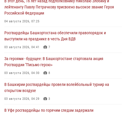
В этот день, 16 лет назад подполковнику Николаю Злобину и
лейтенанту Павлу Петрачкову присвоено высокое звание Героя
Российской Федерации
04 августа 2026, 07:25
Росгвардейцы Башкортостана обеспечили правопорядок и
выступили на празднике в честь Дня ВДВ
03 августа 2026, 04:41
7
За героями - будущее: В Башкортостане стартовала акция
Росгвардии "Письмо герою»
03 августа 2026, 04:30
8
В Башкирии росгвардейцы провели волейбольный турнир на
открытом воздухе
03 августа 2026, 04:29
3
В Уфе росгвардейцы по горячим следам задержали
подозреваемого в открытом хищении из аптеки (видео)
03 августа 2026, 04:15
1