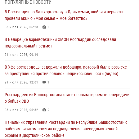
ПОПУЛЯРНЫЕ НОВОСТИ
Начальник отделения учёта и комплектования Росгвардии
В Росгвардии по Башкортостану в День семьи, любви и верности
Башкортостана ответил на вопросы граждан
провели акцию «Моя семья – мое богатство»
30 июля 2026, 12:54
08 июля 2026, 06:28
6
В Уфе росгвардецы задержали дебошира, который был в розыске
В Белорецке взрывотехники ОМОН Росгвардии обследовали
за преступления против половой неприкосновенности (видео)
подозрительный предмет
29 июля 2026, 12:01
1
21 июля 2026, 09:19
Начальник отделения учёта и комплектования штаба Росгвардии
В Уфе росгвардецы задержали дебошира, который был в розыске
Башкортостана проведет прямую линию
за преступления против половой неприкосновенности (видео)
29 июля 2026, 10:52
29 июля 2026, 12:01
1
В Башкирии школьников пригласили на интерактивную экскурсию в
Росгвардеец из Башкортостана станет новым героем телепередачи
Росгвардию
о бойцах СВО
29 июля 2026, 04:15
3
08 июля 2026, 06:32
2
Начальник Управления Росгвардии по Республике Башкортостан с
рабочим визитом посетил подразделение вневедомственной
охраны в Дюртюлинском районе