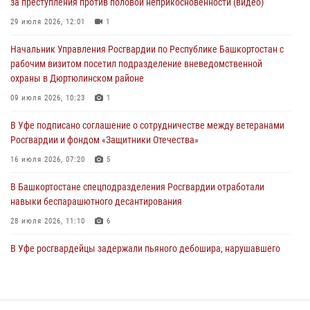
за преступления против половой неприкосновенности (видео)
подозреваемого в открытом хищении из аптеки (видео)
29 июля 2026, 12:01
1
03 августа 2026, 04:15
1
Начальник Управления Росгвардии по Республике Башкортостан с
Начальник отделения учёта и комплектования Росгвардии
рабочим визитом посетил подразделение вневедомственной
Башкортостана ответил на вопросы граждан
охраны в Дюртюлинском районе
30 июля 2026, 12:54
09 июля 2026, 10:23
1
В Уфе росгвардецы задержали дебошира, который был в розыске
В Уфе подписано соглашение о сотрудничестве между ветеранами
за преступления против половой неприкосновенности (видео)
Росгвардии и фондом «Защитники Отечества»
29 июля 2026, 12:01
1
16 июля 2026, 07:20
5
В Башкортостане спецподразделения Росгвардии отработали
навыки беспарашютного десантирования
28 июля 2026, 11:10
6
В Уфе росгвардейцы задержали пьяного дебошира, нарушавшего
покой постояльцев хостела
23 июля 2026, 12:25