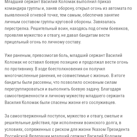
Младший сержант Василий Коломак выполнил приказ
командира группы и, заняв оборону, открыл огонь из автомата по
выявленной огневой точке, тем самым, обеспечив занятие
личным составом группы круговой обороны. Завязалась
перестрелка. Решительный воин, находясь под огнем боевиков,
проявляя мужество и отвагу, не давал бандитам вести
прицельный огонь по личному составу.
Уже раненым, превозмогая боль, младший сержант Василий
Коломак не оставил боевую позицию и продолжал вести огонь
по противнику. В ходе боестолкновения он получил
многочисленные ранения, не совместимые с жизнью. В итоге
бандиты были рассеяны, что позволило основным силам
перегруппироваться и выполнить боевую задачу. Благодаря
самоотверженности и личному мужеству младшего сержанта
Василия Коломак были спасены жизни его сослуживцев.
За самоотверженный поступок, мужество и отвагу, смелые и
решительные действия, при исполнении воинского долга, в
условиях, сопряженных с риском для жизни Указом Президента
Российской Федерации младший сержант Василий Коломак