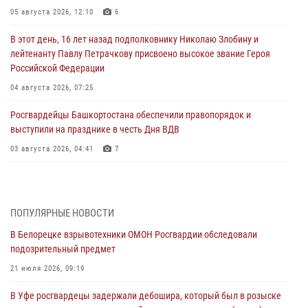
05 августа 2026, 12:10
6
В этот день, 16 лет назад подполковнику Николаю Злобину и
лейтенанту Павлу Петрачкову присвоено высокое звание Героя
Российской Федерации
04 августа 2026, 07:25
Росгвардейцы Башкортостана обеспечили правопорядок и
выступили на празднике в честь Дня ВДВ
03 августа 2026, 04:41
7
За героями - будущее: В Башкортостане стартовала акция
Росгвардии "Письмо герою»
03 августа 2026, 04:30
8
ПОПУЛЯРНЫЕ НОВОСТИ
В Белорецке взрывотехники ОМОН Росгвардии обследовали
В Башкирии росгвардейцы провели волейбольный турнир на
подозрительный предмет
открытом воздухе
21 июля 2026, 09:19
03 августа 2026, 04:29
3
В Уфе росгвардецы задержали дебошира, который был в розыске
В Уфе росгвардейцы по горячим следам задержали