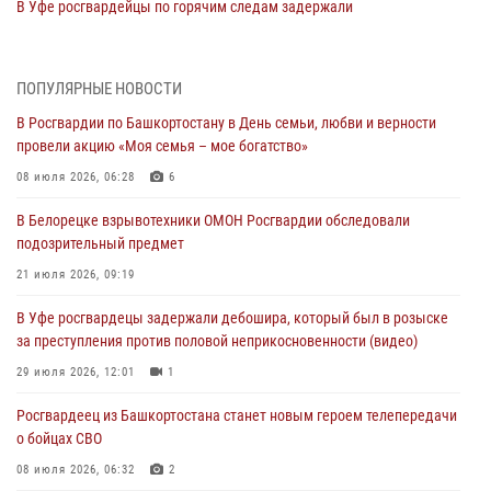
В Уфе росгвардейцы по горячим следам задержали
подозреваемого в открытом хищении из аптеки (видео)
03 августа 2026, 04:15
1
ПОПУЛЯРНЫЕ НОВОСТИ
Начальник отделения учёта и комплектования Росгвардии
В Росгвардии по Башкортостану в День семьи, любви и верности
Башкортостана ответил на вопросы граждан
провели акцию «Моя семья – мое богатство»
30 июля 2026, 12:54
08 июля 2026, 06:28
6
В Уфе росгвардецы задержали дебошира, который был в розыске
В Белорецке взрывотехники ОМОН Росгвардии обследовали
за преступления против половой неприкосновенности (видео)
подозрительный предмет
29 июля 2026, 12:01
1
21 июля 2026, 09:19
Начальник отделения учёта и комплектования штаба Росгвардии
В Уфе росгвардецы задержали дебошира, который был в розыске
Башкортостана проведет прямую линию
за преступления против половой неприкосновенности (видео)
29 июля 2026, 10:52
29 июля 2026, 12:01
1
В Башкирии школьников пригласили на интерактивную экскурсию в
Росгвардеец из Башкортостана станет новым героем телепередачи
Росгвардию
о бойцах СВО
29 июля 2026, 04:15
3
08 июля 2026, 06:32
2