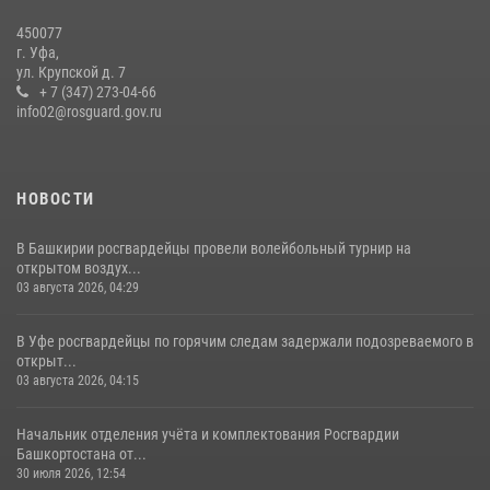
450077
В Уфе росгвардейцы задержали пьяного дебошира, нарушавшего
г. Уфа,
покой постояльцев хостела
ул. Крупской д. 7
+ 7 (347) 273-04-66
23 июля 2026, 12:25
info02@rosguard.gov.ru
НОВОСТИ
В Башкирии росгвардейцы провели волейбольный турнир на
открытом воздух...
03 августа 2026, 04:29
В Уфе росгвардейцы по горячим следам задержали подозреваемого в
открыт...
03 августа 2026, 04:15
Начальник отделения учёта и комплектования Росгвардии
Башкортостана от...
30 июля 2026, 12:54