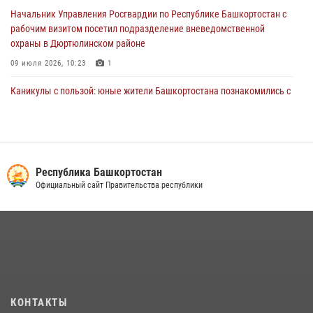
Начальник Управления Росгвардии по Республике Башкортостан с
рабочим визитом посетил подразделение вневедомственной
охраны в Дюртюлинском районе
09 июля 2026, 10:23
1
Каникулы с пользой: юные жители Башкортостана познакомились с
работой росгвардейцев в лагере «Луч»
07 июля 2026, 13:04
5
1
В Салавате сотрудники Росгвардии задержали мужчину,
угрожавшего ножом продавцу магазина
Республика Башкортостан
Официальный сайт Правительства республики
08 июля 2026, 11:22
В Уфе подписано соглашение о сотрудничестве между ветеранами
Росгвардии и фондом «Защитники Отечества»
16 июля 2026, 07:20
5
Сотрудники вневедомственной охраны Башкортостана
присоединились к всероссийской акции «Коробка храбрости»
КОНТАКТЫ
08 июля 2026, 07:14
2