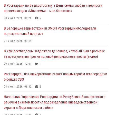
Начальник отделения учёта и комплектования Росгвардии
В Росгвардии по Башкортостану в День семьи, любви и верности
Башкортостана ответил на вопросы граждан
провели акцию «Моя семья – мое богатство»
30 июля 2026, 12:54
08 июля 2026, 06:28
6
В Уфе росгвардецы задержали дебошира, который был в розыске
В Белорецке взрывотехники ОМОН Росгвардии обследовали
за преступления против половой неприкосновенности (видео)
подозрительный предмет
29 июля 2026, 12:01
1
21 июля 2026, 09:19
Начальник отделения учёта и комплектования штаба Росгвардии
В Уфе росгвардецы задержали дебошира, который был в розыске
Башкортостана проведет прямую линию
за преступления против половой неприкосновенности (видео)
29 июля 2026, 10:52
29 июля 2026, 12:01
1
В Башкирии школьников пригласили на интерактивную экскурсию в
Росгвардеец из Башкортостана станет новым героем телепередачи
Росгвардию
о бойцах СВО
29 июля 2026, 04:15
3
08 июля 2026, 06:32
2
Начальник Управления Росгвардии по Республике Башкортостан с
рабочим визитом посетил подразделение вневедомственной
охраны в Дюртюлинском районе
09 июля 2026, 10:23
1