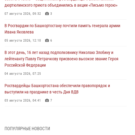
дюртюлинского приюта объединились в акции «Письмо герою»
07 августа 2026, 09:32
3
В Росгвардии по Башкортостану почтили память генерала армии
Ивана Яковлева
05 августа 2026, 12:10
6
В этот день, 16 лет назад подполковнику Николаю Злобину и
лейтенанту Павлу Петрачкову присвоено высокое звание Героя
Российской Федерации
04 августа 2026, 07:25
Росгвардейцы Башкортостана обеспечили правопорядок и
выступили на празднике в честь Дня ВДВ
03 августа 2026, 04:41
7
За героями - будущее: В Башкортостане стартовала акция
Росгвардии "Письмо герою»
03 августа 2026, 04:30
8
ПОПУЛЯРНЫЕ НОВОСТИ