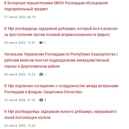
В Белорецке взрывотехники ОМОН Росгвардии обследовали
В Башкирии росгвардейцы провели волейбольный турнир на
подозрительный предмет
открытом воздухе
21 июля 2026, 09:19
03 августа 2026, 04:29
3
В Уфе росгвардецы задержали дебошира, который был в розыске
В Уфе росгвардейцы по горячим следам задержали
за преступления против половой неприкосновенности (видео)
подозреваемого в открытом хищении из аптеки (видео)
29 июля 2026, 12:01
1
03 августа 2026, 04:15
1
Начальник Управления Росгвардии по Республике Башкортостан с
Начальник отделения учёта и комплектования Росгвардии
рабочим визитом посетил подразделение вневедомственной
Башкортостана ответил на вопросы граждан
охраны в Дюртюлинском районе
30 июля 2026, 12:54
09 июля 2026, 10:23
1
В Уфе росгвардецы задержали дебошира, который был в розыске
В Уфе подписано соглашение о сотрудничестве между ветеранами
за преступления против половой неприкосновенности (видео)
Росгвардии и фондом «Защитники Отечества»
29 июля 2026, 12:01
1
16 июля 2026, 07:20
5
В Уфе росгвардейцы задержали пьяного дебошира, нарушавшего
покой постояльцев хостела
23 июля 2026, 12:25