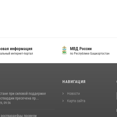
овая информация
МВД России
альный интернет-портал
по Республике Башкортостан
И
НАВИГАЦИЯ
стане при силовой поддержке
Новости
сгвардии пресечена пр...
Карта сайта
26, 09:56
 росгвардейцы провели