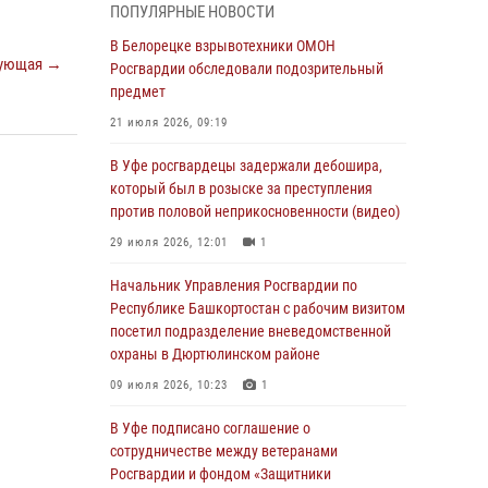
ПОПУЛЯРНЫЕ НОВОСТИ
03 августа 2026, 04:41
7
В Белорецке взрывотехники ОМОН
ующая →
За героями - будущее: В Башкортостане
Росгвардии обследовали подозрительный
стартовала акция Росгвардии "Письмо
предмет
герою»
21 июля 2026, 09:19
03 августа 2026, 04:30
8
В Уфе росгвардецы задержали дебошира,
В Башкирии росгвардейцы провели
который был в розыске за преступления
волейбольный турнир на открытом воздухе
против половой неприкосновенности (видео)
03 августа 2026, 04:29
3
29 июля 2026, 12:01
1
В Уфе росгвардейцы по горячим следам
Начальник Управления Росгвардии по
задержали подозреваемого в открытом
Республике Башкортостан с рабочим визитом
хищении из аптеки (видео)
посетил подразделение вневедомственной
охраны в Дюртюлинском районе
03 августа 2026, 04:15
1
09 июля 2026, 10:23
1
Начальник отделения учёта и
комплектования Росгвардии Башкортостана
В Уфе подписано соглашение о
ответил на вопросы граждан
сотрудничестве между ветеранами
Росгвардии и фондом «Защитники
30 июля 2026, 12:54