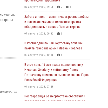
пропагандой терроризма
07 августа 2026, 09:56
7
1
л
скончался.
Забота и тепло — защитникам: росгвардейцы
й охраны
и воспитанники дюртюлинского приюта
объединились в акции «Письмо герою»
07 августа 2026, 09:32
3
В Росгвардии по Башкортостану почтили
память генерала армии Ивана Яковлева
05 августа 2026, 12:10
6
В этот день, 16 лет назад подполковнику
Николаю Злобину и лейтенанту Павлу
Петрачкову присвоено высокое звание Героя
Российской Федерации
04 августа 2026, 07:25
ашкортостан
Росгвардейцы Башкортостана обеспечили
правопорядок и выступили на празднике в
честь Дня ВДВ