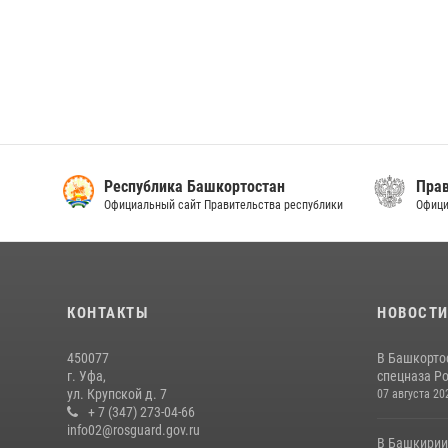
Республика Башкортостан
Прав
Официальный сайт Правительства республики
Офици
КОНТАКТЫ
НОВОСТ
450077
В Башкорто
г. Уфа,
спецназа Ро
ул. Крупской д. 7
07 августа 20
+ 7 (347) 273-04-66
info02@rosguard.gov.ru
В Башкирии