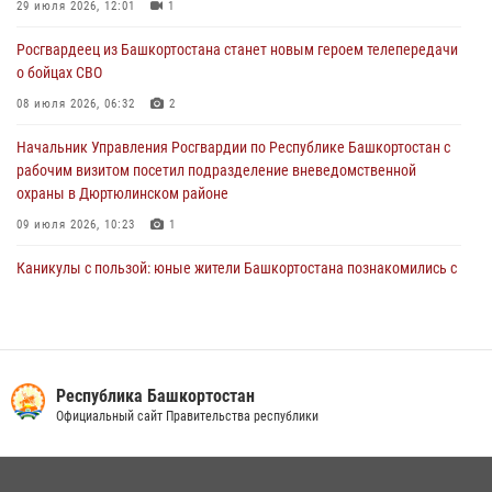
29 июля 2026, 12:01
1
В Башкирии школьников пригласили на интерактивную экскурсию в
Росгвардеец из Башкортостана станет новым героем телепередачи
Росгвардию
о бойцах СВО
29 июля 2026, 04:15
3
08 июля 2026, 06:32
2
Начальник Управления Росгвардии по Республике Башкортостан с
рабочим визитом посетил подразделение вневедомственной
охраны в Дюртюлинском районе
09 июля 2026, 10:23
1
Каникулы с пользой: юные жители Башкортостана познакомились с
работой росгвардейцев в лагере «Луч»
07 июля 2026, 13:04
5
1
В Уфе подписано соглашение о сотрудничестве между ветеранами
Росгвардии и фондом «Защитники Отечества»
Республика Башкортостан
Официальный сайт Правительства республики
16 июля 2026, 07:20
5
В Салавате сотрудники Росгвардии задержали мужчину,
угрожавшего ножом продавцу магазина