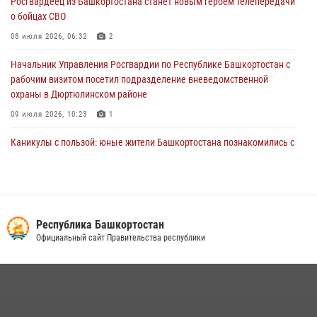
Росгвардеец из Башкортостана станет новым героем телепередачи
В Уфе росгвардецы задержали дебошира, который был в розыске
о бойцах СВО
за преступления против половой неприкосновенности (видео)
08 июля 2026, 06:32
2
29 июля 2026, 12:01
1
Начальник Управления Росгвардии по Республике Башкортостан с
рабочим визитом посетил подразделение вневедомственной
охраны в Дюртюлинском районе
09 июля 2026, 10:23
1
Каникулы с пользой: юные жители Башкортостана познакомились с
работой росгвардейцев в лагере «Луч»
07 июля 2026, 13:04
5
1
В Салавате сотрудники Росгвардии задержали мужчину,
угрожавшего ножом продавцу магазина
Республика Башкортостан
Официальный сайт Правительства республики
08 июля 2026, 11:22
В Уфе подписано соглашение о сотрудничестве между ветеранами
Росгвардии и фондом «Защитники Отечества»
16 июля 2026, 07:20
5