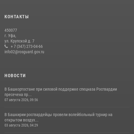
Сотрудники вневедомственной охраны Башкортостана
присоединились к всероссийской акции «Коробка храбрости»
КОНТАКТЫ
08 июля 2026, 07:14
2
450077
В Уфе росгвардейцы задержали пьяного дебошира, нарушавшего
г. Уфа,
покой постояльцев хостела
ул. Крупской д. 7
+ 7 (347) 273-04-66
23 июля 2026, 12:25
info02@rosguard.gov.ru
НОВОСТИ
В Башкортостане при силовой поддержке спецназа Росгвардии
пресечена пр...
07 августа 2026, 09:56
В Башкирии росгвардейцы провели волейбольный турнир на
открытом воздух...
03 августа 2026, 04:29