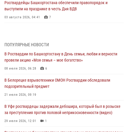
Росгвардейцы Башкортостана обеспечили правопорядок и
выступили на празднике в честь Дня ВДВ
03 августа 2026, 04:41
7
За героями - будущее: В Башкортостане стартовала акция
Росгвардии "Письмо герою»
03 августа 2026, 04:30
8
ПОПУЛЯРНЫЕ НОВОСТИ
В Росгвардии по Башкортостану в День семьи, любви и верности
В Башкирии росгвардейцы провели волейбольный турнир на
провели акцию «Моя семья – мое богатство»
открытом воздухе
08 июля 2026, 06:28
6
03 августа 2026, 04:29
3
В Белорецке взрывотехники ОМОН Росгвардии обследовали
В Уфе росгвардейцы по горячим следам задержали
подозрительный предмет
подозреваемого в открытом хищении из аптеки (видео)
21 июля 2026, 09:19
03 августа 2026, 04:15
1
В Уфе росгвардецы задержали дебошира, который был в розыске
Начальник отделения учёта и комплектования Росгвардии
за преступления против половой неприкосновенности (видео)
Башкортостана ответил на вопросы граждан
29 июля 2026, 12:01
1
30 июля 2026, 12:54