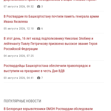
07 августа 2026, 09:32
3
В Росгвардии по Башкортостану почтили память генерала армии
Ивана Яковлева
05 августа 2026, 12:10
6
В этот день, 16 лет назад подполковнику Николаю Злобину и
лейтенанту Павлу Петрачкову присвоено высокое звание Героя
Российской Федерации
04 августа 2026, 07:25
Росгвардейцы Башкортостана обеспечили правопорядок и
выступили на празднике в честь Дня ВДВ
03 августа 2026, 04:41
7
За героями - будущее: В Башкортостане стартовала акция
Росгвардии "Письмо герою»
03 августа 2026, 04:30
8
ПОПУЛЯРНЫЕ НОВОСТИ
В Белорецке взрывотехники ОМОН Росгвардии обследовали
В Башкирии росгвардейцы провели волейбольный турнир на