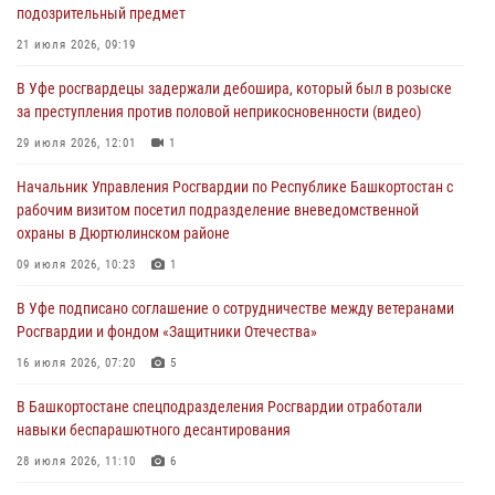
подозрительный предмет
открытом воздухе
21 июля 2026, 09:19
03 августа 2026, 04:29
3
В Уфе росгвардецы задержали дебошира, который был в розыске
В Уфе росгвардейцы по горячим следам задержали
за преступления против половой неприкосновенности (видео)
подозреваемого в открытом хищении из аптеки (видео)
29 июля 2026, 12:01
1
03 августа 2026, 04:15
1
Начальник Управления Росгвардии по Республике Башкортостан с
Начальник отделения учёта и комплектования Росгвардии
рабочим визитом посетил подразделение вневедомственной
Башкортостана ответил на вопросы граждан
охраны в Дюртюлинском районе
30 июля 2026, 12:54
09 июля 2026, 10:23
1
В Уфе росгвардецы задержали дебошира, который был в розыске
В Уфе подписано соглашение о сотрудничестве между ветеранами
за преступления против половой неприкосновенности (видео)
Росгвардии и фондом «Защитники Отечества»
29 июля 2026, 12:01
1
16 июля 2026, 07:20
5
В Башкортостане спецподразделения Росгвардии отработали
навыки беспарашютного десантирования
28 июля 2026, 11:10
6