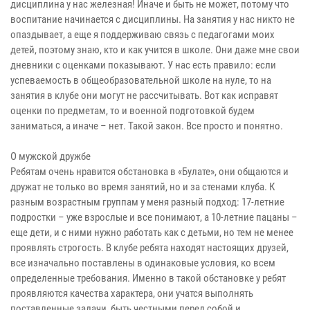
дисциплина у нас железная! Иначе и быть не может, потому что
воспитание начинается с дисциплины. На занятия у нас никто не
опаздывает, а еще я поддерживаю связь с педагогами моих
детей, поэтому знаю, кто и как учится в школе. Они даже мне свои
дневники с оценками показывают. У нас есть правило: если
успеваемость в общеобразовательной школе на нуле, то на
занятия в клубе они могут не рассчитывать. Вот как исправят
оценки по предметам, то и военной подготовкой будем
заниматься, а иначе – нет. Такой закон. Все просто и понятно.
О мужской дружбе
Ребятам очень нравится обстановка в «Булате», они общаются и
дружат не только во время занятий, но и за стенами клуба. К
разным возрастным группам у меня разный подход: 17-летние
подростки – уже взрослые и все понимают, а 10-летние пацаны –
еще дети, и с ними нужно работать как с детьми, но тем не менее
проявлять строгость. В клубе ребята находят настоящих друзей,
все изначально поставлены в одинаковые условия, ко всем
определенные требования. Именно в такой обстановке у ребят
проявляются качества характера, они учатся выполнять
поставленные задачи, быть честными перед собой и