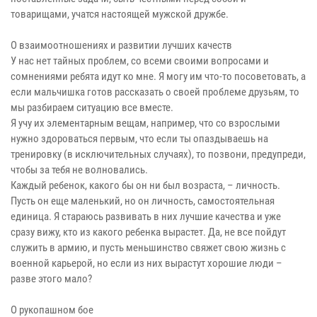
товарищами, учатся настоящей мужской дружбе.
О взаимоотношениях и развитии лучших качеств
У нас нет тайных проблем, со всеми своими вопросами и
сомнениями ребята идут ко мне. Я могу им что-то посоветовать, а
если мальчишка готов рассказать о своей проблеме друзьям, то
мы разбираем ситуацию все вместе.
Я учу их элементарным вещам, например, что со взрослыми
нужно здороваться первым, что если ты опаздываешь на
тренировку (в исключительных случаях), то позвони, предупреди,
чтобы за тебя не волновались.
Каждый ребенок, какого бы он ни был возраста, – личность.
Пусть он еще маленький, но он личность, самостоятельная
единица. Я стараюсь развивать в них лучшие качества и уже
сразу вижу, кто из какого ребенка вырастет. Да, не все пойдут
служить в армию, и пусть меньшинство свяжет свою жизнь с
военной карьерой, но если из них вырастут хорошие люди –
разве этого мало?
О рукопашном бое