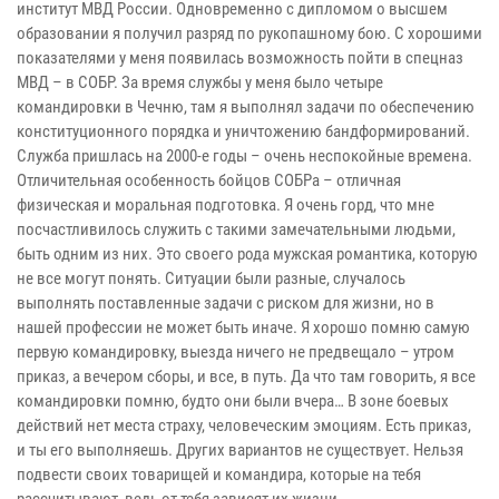
институт МВД России. Одновременно с дипломом о высшем
образовании я получил разряд по рукопашному бою. С хорошими
показателями у меня появилась возможность пойти в спецназ
МВД – в СОБР. За время службы у меня было четыре
командировки в Чечню, там я выполнял задачи по обеспечению
конституционного порядка и уничтожению бандформирований.
Служба пришлась на 2000-е годы – очень неспокойные времена.
Отличительная особенность бойцов СОБРа – отличная
физическая и моральная подготовка. Я очень горд, что мне
посчастливилось служить с такими замечательными людьми,
быть одним из них. Это своего рода мужская романтика, которую
не все могут понять. Ситуации были разные, случалось
выполнять поставленные задачи с риском для жизни, но в
нашей профессии не может быть иначе. Я хорошо помню самую
первую командировку, выезда ничего не предвещало – утром
приказ, а вечером сборы, и все, в путь. Да что там говорить, я все
командировки помню, будто они были вчера… В зоне боевых
действий нет места страху, человеческим эмоциям. Есть приказ,
и ты его выполняешь. Других вариантов не существует. Нельзя
подвести своих товарищей и командира, которые на тебя