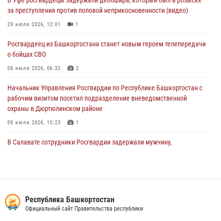
Начальник отделения учёта и комплектования Росгвардии
за преступления против половой неприкосновенности (видео)
Башкортостана ответил на вопросы граждан
29 июля 2026, 12:01
1
30 июля 2026, 12:54
Росгвардеец из Башкортостана станет новым героем телепередачи
В Уфе росгвардецы задержали дебошира, который был в розыске
о бойцах СВО
за преступления против половой неприкосновенности (видео)
08 июля 2026, 06:32
2
29 июля 2026, 12:01
1
Начальник Управления Росгвардии по Республике Башкортостан с
рабочим визитом посетил подразделение вневедомственной
охраны в Дюртюлинском районе
09 июля 2026, 10:23
1
В Салавате сотрудники Росгвардии задержали мужчину,
угрожавшего ножом продавцу магазина
08 июля 2026, 11:22
В Уфе подписано соглашение о сотрудничестве между ветеранами
Росгвардии и фондом «Защитники Отечества»
Республика Башкортостан
Официальный сайт Правительства республики
16 июля 2026, 07:20
5