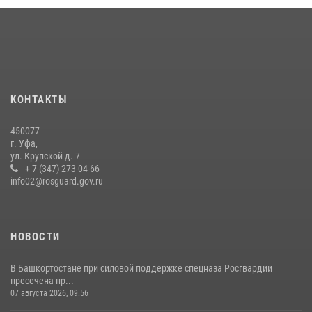
Сотрудники вневедомственной охраны Башкортостана
присоединились к всероссийской акции «Коробка храбрости»
08 июля 2026, 07:14
2
В Уфе росгвардейцы задержали пьяного дебошира, нарушавшего
покой постояльцев хостела
КОНТАКТЫ
23 июля 2026, 12:25
450077
В Башкортостане спецподразделения Росгвардии отработали
г. Уфа,
навыки беспарашютного десантирования
ул. Крупской д. 7
+ 7 (347) 273-04-66
28 июля 2026, 11:10
6
info02@rosguard.gov.ru
НОВОСТИ
В Башкортостане при силовой поддержке спецназа Росгвардии
пресечена пр...
07 августа 2026, 09:56