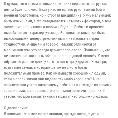
Я думал, что в таком режиме и при таких серьезных нагрузках
детям будет сложно. Ведь у нас не только рукопашный бой и
военная подготовка, но и строгая дисциплина. Я учу мальчишек
быть мужчинами, а это складывается из многих факторов, в том
числе – из воспитания и любви к Родине. Ребята в процессе
вырабатывают характер, учатся действовать в команде, быть
выносливыми, целеустремленными и не пасовать перед
трудностями. А еще я им говорю: «Мужик отличается от
мальчишки тем, что всегда держит свое слово. Понимаешь, что
не сможешь выполнить обещанное – не давай слово!». У меня
обучаются разные дети: у кого-то нет отца, у другого – матери,
есть такие семьи, в которых детям не с кого брать
положительный пример. Как им вырасти хорошими людьми,
если в своей жизни они видели так мало хорошего? А на
занятиях они учатся настоящему, работают в команде со своими
товарищами, и, поверьте, это очень многое значит для них. Я
уверен, что мои воспитанники вырастут настоящими людьми.
О дисциплине
Я понимаю, что мои воспитанники, прежде всего, – дети, но