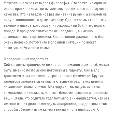
У рукопашного боя есть своя философия. Это сражение один на
один с противником, где ты можешь проявить все свои мужские
качества. Это не бездумное размахивание руками, а экзамен на
силу, выносливость и даже смекалку. Один из самых главных и
важных навыков, которому учит рукопашный бой, – это воля к
победе. В процессе схватки ты не нападаешь, а именно
защищаешься от противника. Знание основ рукопашного боя
очень полезно, потому что в сложной ситуации поможет
защитить себя и свою семью.
О современных подростках
Сейчас детям хронически не хватает внимания родителей, может
быть, именно поэтому они погружены в гаджеты. Они мало
двигаются, у них нет желания развиваться физически. Круг их
интересов замыкается на компьютерных играх. Таких детей, к
сожалению, большинство. Моя задача – вытащить их из-за
компьютеров и показать, что есть более интересные и полезные
вещи. Жаль, что родители уделяют мало внимания детям, как раз
именно от них должна исходить инициатива, они должны искать
способы обеспечить им качественный и полезный досуг. С