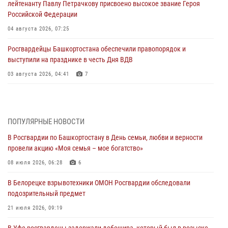
лейтенанту Павлу Петрачкову присвоено высокое звание Героя
Российской Федерации
04 августа 2026, 07:25
Росгвардейцы Башкортостана обеспечили правопорядок и
выступили на празднике в честь Дня ВДВ
03 августа 2026, 04:41
7
За героями - будущее: В Башкортостане стартовала акция
Росгвардии "Письмо герою»
03 августа 2026, 04:30
8
ПОПУЛЯРНЫЕ НОВОСТИ
В Росгвардии по Башкортостану в День семьи, любви и верности
В Башкирии росгвардейцы провели волейбольный турнир на
провели акцию «Моя семья – мое богатство»
открытом воздухе
08 июля 2026, 06:28
6
03 августа 2026, 04:29
3
В Белорецке взрывотехники ОМОН Росгвардии обследовали
В Уфе росгвардейцы по горячим следам задержали
подозрительный предмет
подозреваемого в открытом хищении из аптеки (видео)
21 июля 2026, 09:19
03 августа 2026, 04:15
1
В Уфе росгвардецы задержали дебошира, который был в розыске