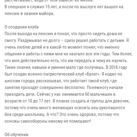
рассчитывают, ведь от тебя зависят их жизни.
В спецназе я служил 15 лет, а после по выслуге лет вышел на
пенсию в звании майора.
О создании клуба
После выхода на пенсию я понял, что просто сидеть дома не
смогу. Раздумывал не долго – сразу решил работать с детьми. Я
очень люблю детей и в какой-то момент понял, что именно
общения и работы с ними мне не хватало все эти годы. Тем более,
что мне действительно есть, что им передать и чему их научить.
Такие знания, навыки и умения мало где получишь. В 2016 году
был создан военно-патриотический клуб «Булат». Я ходил по
школам города, рассказывал, что работает такой клуб, где
занятия проходят совершенно бесплатно. Понемногу начали
приходить дети. Сейчас у нас занимается 60 мальчишек в
возрасте от 10 до 17 лет. В планах создать и группы для девочек,
потому что очень много желающих освоить азы рукопашного
боя среди школьниц. А что? Это очень здорово, потому что
основы самообороны никому не помешают!
Об обучении