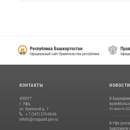
Республика Башкортостан
Прав
Официальный сайт Правительства республики
Офици
КОНТАКТЫ
НОВОСТ
450077
В Башкирии
г. Уфа,
волейбольны
ул. Крупской д. 7
03 августа 20
+ 7 (347) 273-04-66
info02@rosguard.gov.ru
В Уфе росг
задержали 