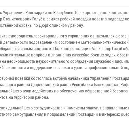
к Управления Росгвардии по Республике Башкортостан полковник по
р Станиславович Голуб в рамках рабочей поездки посетил подраздел
ственной охраны по Дюртюлинскому району.
изита руководитель территориального управления ознакомился с орга
й деятельности подразделения, состоянием материально-технической 
общался с личным составом. Полковник полиции Александр Голуб обс
ками актуальные вопросы выполнения служебно-боевых задач, обрат
 на необходимость неукоснительного соблюдения служебной дисцип
ий законности и поддержания высокого уровня профессиональной по
 рабочей поездки состоялась встреча начальника Управления Росгвар
ипального района Дюртюлинский район Республики Башкортостан Риф
альнейшего взаимодействия по обеспечению общественной безопасн
тов на территории района.
ения дальнейшего сотрудничества и намечены задачи, направленные 
тного самоуправления и подразделений Росгвардии в интересах обе