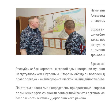
Начальни
Александ
вневедом
В ходе в
служебно
также по
сотрудни
внимание
требован
В рамках
Республике Башкортостан с главой администрации муниц
Сагдатулловичем Юсуповым. Стороны обсудили вопросы д
правопорядка и антитеррористической защищенности объек
По итогам визита были определены приоритетные направл
повышение эффективности совместной работы органов мес
безопасности жителей Дюртюлинского района.