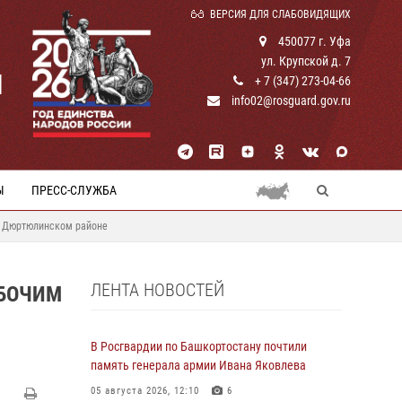
ВЕРСИЯ ДЛЯ СЛАБОВИДЯЩИХ
450077 г. Уфа
ул. Крупской д. 7
И
+ 7 (347) 273-04-66
info02@rosguard.gov.ru
Ы
ПРЕСС-СЛУЖБА
в Дюртюлинском районе
ЛЕНТА НОВОСТЕЙ
АБОЧИМ
В Росгвардии по Башкортостану почтили
память генерала армии Ивана Яковлева
05 августа 2026, 12:10
6