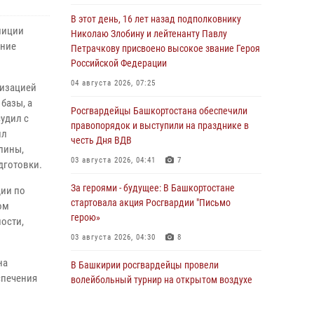
В этот день, 16 лет назад подполковнику
лиции
Николаю Злобину и лейтенанту Павлу
ение
Петрачкову присвоено высокое звание Героя
Российской Федерации
04 августа 2026, 07:25
низацией
базы, а
Росгвардейцы Башкортостана обеспечили
удил с
правопорядок и выступили на празднике в
ил
честь Дня ВДВ
лины,
03 августа 2026, 04:41
7
дготовки.
За героями - будущее: В Башкортостане
дии по
стартовала акция Росгвардии "Письмо
ом
герою»
ости,
03 августа 2026, 04:30
8
на
В Башкирии росгвардейцы провели
спечения
волейбольный турнир на открытом воздухе
03 августа 2026, 04:29
3