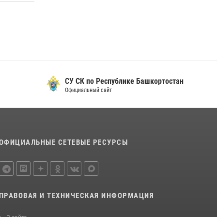
08 июля 2026, 11:22
Сотрудники вневедомственной охраны
Башкортостана присоединились к
всероссийской акции «Коробка храбрости»
08 июля 2026, 07:14
2
В Уфе росгвардейцы задержали пьяного
СУ СК по Республике Башкортостан
дебошира, нарушавшего покой постояльцев
Официальный сайт
хостела
23 июля 2026, 12:25
ОФИЦИАЛЬНЫЕ СЕТЕВЫЕ РЕСУРСЫ
ПРАВОВАЯ И ТЕХНИЧЕСКАЯ ИНФОРМАЦИЯ