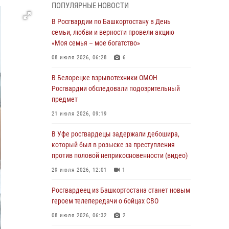
ПОПУЛЯРНЫЕ НОВОСТИ
В Уфе росгвардейцы по горячим следам
задержали подозреваемого в открытом
В Росгвардии по Башкортостану в День
хищении из аптеки (видео)
семьи, любви и верности провели акцию
«Моя семья – мое богатство»
03 августа 2026, 04:15
1
08 июля 2026, 06:28
6
Начальник отделения учёта и
комплектования Росгвардии Башкортостана
В Белорецке взрывотехники ОМОН
ответил на вопросы граждан
Росгвардии обследовали подозрительный
предмет
30 июля 2026, 12:54
21 июля 2026, 09:19
В Уфе росгвардецы задержали дебошира,
который был в розыске за преступления
В Уфе росгвардецы задержали дебошира,
против половой неприкосновенности (видео)
который был в розыске за преступления
против половой неприкосновенности (видео)
29 июля 2026, 12:01
1
29 июля 2026, 12:01
1
Начальник отделения учёта и
комплектования штаба Росгвардии
Росгвардеец из Башкортостана станет новым
Башкортостана проведет прямую линию
героем телепередачи о бойцах СВО
29 июля 2026, 10:52
08 июля 2026, 06:32
2