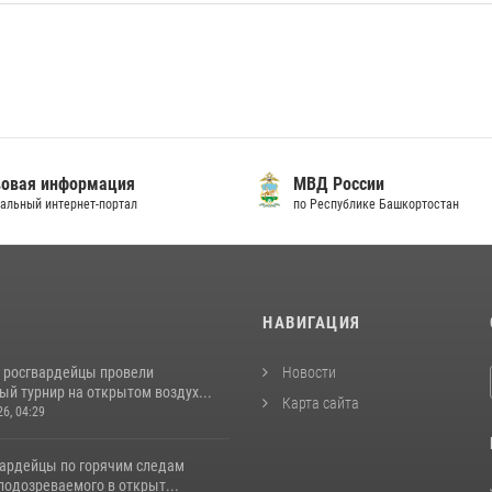
овая информация
МВД России
альный интернет-портал
по Республике Башкортостан
И
НАВИГАЦИЯ
 росгвардейцы провели
Новости
й турнир на открытом воздух...
Карта сайта
26, 04:29
вардейцы по горячим следам
подозреваемого в открыт...