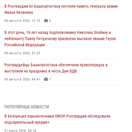
В Росгвардии по Башкортостану почтили память генерала армии
Ивана Яковлева
05 августа 2026, 12:10
6
В этот день, 16 лет назад подполковнику Николаю Злобину и
лейтенанту Павлу Петрачкову присвоено высокое звание Героя
Российской Федерации
04 августа 2026, 07:25
Росгвардейцы Башкортостана обеспечили правопорядок и
выступили на празднике в честь Дня ВДВ
03 августа 2026, 04:41
7
За героями - будущее: В Башкортостане стартовала акция
Росгвардии "Письмо герою»
03 августа 2026, 04:30
8
ПОПУЛЯРНЫЕ НОВОСТИ
В Белорецке взрывотехники ОМОН Росгвардии обследовали
В Башкирии росгвардейцы провели волейбольный турнир на
подозрительный предмет
открытом воздухе
21 июля 2026, 09:19
03 августа 2026, 04:29
3