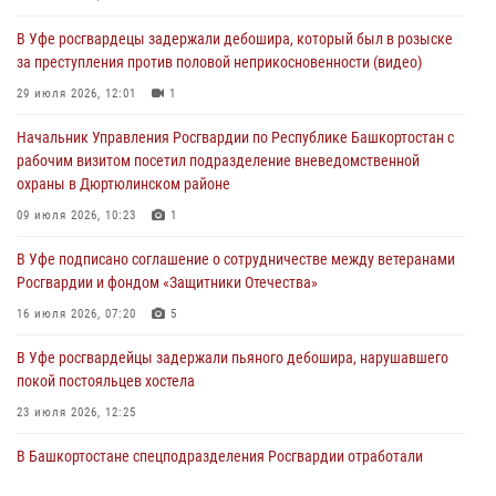
В Уфе росгвардецы задержали дебошира, который был в розыске
В Уфе росгвардейцы по горячим следам задержали
за преступления против половой неприкосновенности (видео)
подозреваемого в открытом хищении из аптеки (видео)
29 июля 2026, 12:01
1
03 августа 2026, 04:15
1
Начальник Управления Росгвардии по Республике Башкортостан с
Начальник отделения учёта и комплектования Росгвардии
рабочим визитом посетил подразделение вневедомственной
Башкортостана ответил на вопросы граждан
охраны в Дюртюлинском районе
30 июля 2026, 12:54
09 июля 2026, 10:23
1
В Уфе росгвардецы задержали дебошира, который был в розыске
В Уфе подписано соглашение о сотрудничестве между ветеранами
за преступления против половой неприкосновенности (видео)
Росгвардии и фондом «Защитники Отечества»
29 июля 2026, 12:01
1
16 июля 2026, 07:20
5
В Уфе росгвардейцы задержали пьяного дебошира, нарушавшего
покой постояльцев хостела
23 июля 2026, 12:25
В Башкортостане спецподразделения Росгвардии отработали
навыки беспарашютного десантирования