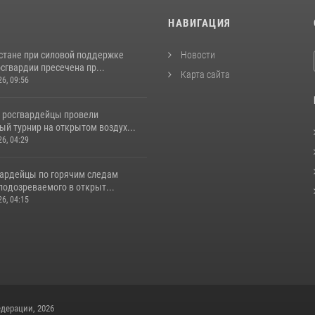
И
НАВИГАЦИЯ
стане при силовой поддержке
Новости
сгвардии пресечена пр...
Карта сайта
26, 09:56
 росгвардейцы провели
й турнир на открытом воздух...
26, 04:29
вардейцы по горячим следам
подозреваемого в открыт...
26, 04:15
дерации, 2026