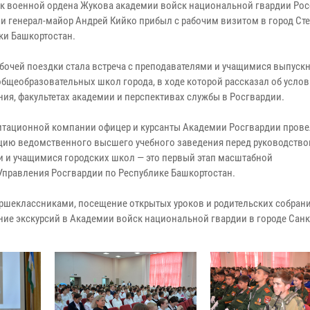
к военной ордена Жукова академии войск национальной гвардии Ро
и генерал-майор Андрей Кийко прибыл с рабочим визитом в город Ст
ки Башкортостан.
бочей поездки стала встреча с преподавателями и учащимися выпуск
общеобразовательных школ города, в ходе которой рассказал об усло
ния, факультетах академии и перспективах службы в Росгвардии.
гитационной компании офицер и курсанты Академии Росгвардии пров
цию ведомственного высшего учебного заведения перед руководство
и и учащимися городских школ — это первый этап масштабной
Управления Росгвардии по Республике Башкортостан.
аршеклассниками, посещение открытых уроков и родительских собран
ние экскурсий в Академии войск национальной гвардии в городе Санк