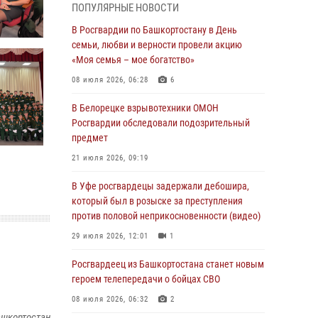
ПОПУЛЯРНЫЕ НОВОСТИ
03 августа 2026, 04:41
7
В Росгвардии по Башкортостану в День
За героями - будущее: В Башкортостане
семьи, любви и верности провели акцию
стартовала акция Росгвардии "Письмо
«Моя семья – мое богатство»
герою»
08 июля 2026, 06:28
6
03 августа 2026, 04:30
8
В Белорецке взрывотехники ОМОН
В Башкирии росгвардейцы провели
Росгвардии обследовали подозрительный
волейбольный турнир на открытом воздухе
предмет
03 августа 2026, 04:29
3
21 июля 2026, 09:19
В Уфе росгвардейцы по горячим следам
В Уфе росгвардецы задержали дебошира,
задержали подозреваемого в открытом
который был в розыске за преступления
хищении из аптеки (видео)
против половой неприкосновенности (видео)
03 августа 2026, 04:15
1
29 июля 2026, 12:01
1
Начальник отделения учёта и
Росгвардеец из Башкортостана станет новым
комплектования Росгвардии Башкортостана
героем телепередачи о бойцах СВО
ответил на вопросы граждан
08 июля 2026, 06:32
2
30 июля 2026, 12:54
ашкортостан