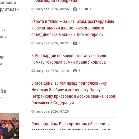
пропагандой терроризма
ссийской
ерлитамак
07 августа 2026, 09:56
7
1
Забота и тепло — защитникам: росгвардейцы
и воспитанники дюртюлинского приюта
ных
объединились в акции «Письмо герою»
виях
07 августа 2026, 09:32
3
В Росгвардии по Башкортостану почтили
ели
память генерала армии Ивана Яковлева
м,
05 августа 2026, 12:10
6
В этот день, 16 лет назад подполковнику
Николаю Злобину и лейтенанту Павлу
ий в
Петрачкову присвоено высокое звание Героя
т-
Российской Федерации
04 августа 2026, 07:25
Росгвардейцы Башкортостана обеспечили
правопорядок и выступили на празднике в
честь Дня ВДВ