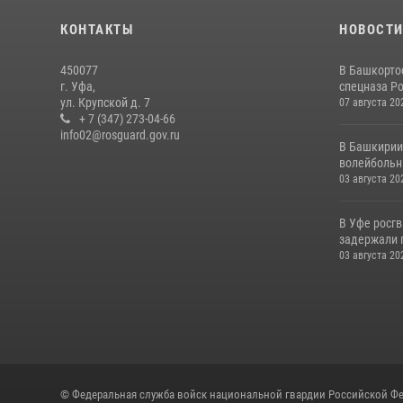
КОНТАКТЫ
НОВОСТ
450077
В Башкорто
г. Уфа,
спецназа Ро
ул. Крупской д. 7
07 августа 20
+ 7 (347) 273-04-66
info02@rosguard.gov.ru
В Башкирии
волейбольны
03 августа 20
В Уфе росг
задержали 
03 августа 20
© Федеральная служба войск национальной гвардии Российской Фе