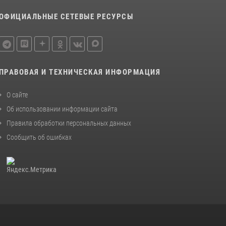
08 июля 2026, 07:14
2
ОФИЦИАЛЬНЫЕ СЕТЕВЫЕ РЕСУРСЫ
В Уфе росгвардейцы задержали пьяного
дебошира, нарушавшего покой постояльцев
хостела
23 июля 2026, 12:25
ПРАВОВАЯ И ТЕХНИЧЕСКАЯ ИНФОРМАЦИЯ
В Башкортостане спецподразделения
Росгвардии отработали навыки
О сайте
беспарашютного десантирования
Об использовании информации сайта
28 июля 2026, 11:10
6
Правила обработки персональных данных
Сообщить об ошибках