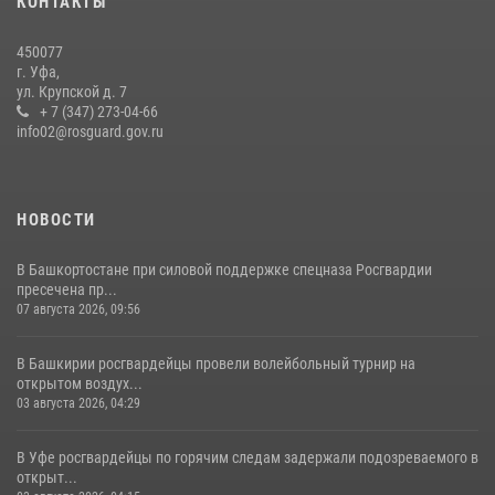
КОНТАКТЫ
выступили на празднике в честь Дня ВДВ
03 августа 2026, 04:41
7
450077
г. Уфа,
Белорецк отметил День города: Росгвардия представила
ул. Крупской д. 7
современную и раритетную спецтехнику
+ 7 (347) 273-04-66
info02@rosguard.gov.ru
20 июля 2026, 09:42
4
НОВОСТИ
В Башкортостане при силовой поддержке спецназа Росгвардии
пресечена пр...
07 августа 2026, 09:56
В Башкирии росгвардейцы провели волейбольный турнир на
открытом воздух...
03 августа 2026, 04:29
В Уфе росгвардейцы по горячим следам задержали подозреваемого в
открыт...