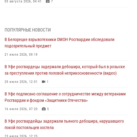
03 августа 2026, 04:41
7
За героями - будущее: В Башкортостане стартовала акция
Росгвардии "Письмо герою»
03 августа 2026, 04:30
8
ПОПУЛЯРНЫЕ НОВОСТИ
В Белорецке взрывотехники ОМОН Росгвардии обследовали
В Башкирии росгвардейцы провели волейбольный турнир на
подозрительный предмет
открытом воздухе
21 июля 2026, 09:19
03 августа 2026, 04:29
3
В Уфе росгвардецы задержали дебошира, который был в розыске
В Уфе росгвардейцы по горячим следам задержали
за преступления против половой неприкосновенности (видео)
подозреваемого в открытом хищении из аптеки (видео)
29 июля 2026, 12:01
1
03 августа 2026, 04:15
1
В Уфе подписано соглашение о сотрудничестве между ветеранами
Начальник отделения учёта и комплектования Росгвардии
Росгвардии и фондом «Защитники Отечества»
Башкортостана ответил на вопросы граждан
16 июля 2026, 07:20
5
30 июля 2026, 12:54
В Уфе росгвардейцы задержали пьяного дебошира, нарушавшего
В Уфе росгвардецы задержали дебошира, который был в розыске
покой постояльцев хостела
за преступления против половой неприкосновенности (видео)
23 июля 2026, 12:25