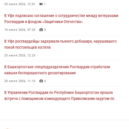
29 июля 2026, 12:01
1
03 августа 2026, 04:15
1
В Уфе подписано соглашение о сотрудничестве между ветеранами
Начальник отделения учёта и комплектования Росгвардии
Росгвардии и фондом «Защитники Отечества»
Башкортостана ответил на вопросы граждан
16 июля 2026, 07:20
5
30 июля 2026, 12:54
В Уфе росгвардейцы задержали пьяного дебошира, нарушавшего
В Уфе росгвардецы задержали дебошира, который был в розыске
покой постояльцев хостела
за преступления против половой неприкосновенности (видео)
23 июля 2026, 12:25
29 июля 2026, 12:01
1
В Башкортостане спецподразделения Росгвардии отработали
навыки беспарашютного десантирования
28 июля 2026, 11:10
6
В Управлении Росгвардии по Республике Башкортостан прошла
встреча с помощником командующего Приволжским округом по
работе с верующими
27 июля 2026, 06:56
1
Росгвардейцы Башкортостана обеспечили правопорядок и