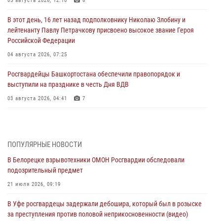
05 августа 2026, 12:10
6
В этот день, 16 лет назад подполковнику Николаю Злобину и
лейтенанту Павлу Петрачкову присвоено высокое звание Героя
Российской Федерации
04 августа 2026, 07:25
Росгвардейцы Башкортостана обеспечили правопорядок и
выступили на празднике в честь Дня ВДВ
03 августа 2026, 04:41
7
За героями - будущее: В Башкортостане стартовала акция
Росгвардии "Письмо герою»
03 августа 2026, 04:30
8
ПОПУЛЯРНЫЕ НОВОСТИ
В Белорецке взрывотехники ОМОН Росгвардии обследовали
В Башкирии росгвардейцы провели волейбольный турнир на
подозрительный предмет
открытом воздухе
21 июля 2026, 09:19
03 августа 2026, 04:29
3
В Уфе росгвардецы задержали дебошира, который был в розыске
В Уфе росгвардейцы по горячим следам задержали
за преступления против половой неприкосновенности (видео)
подозреваемого в открытом хищении из аптеки (видео)