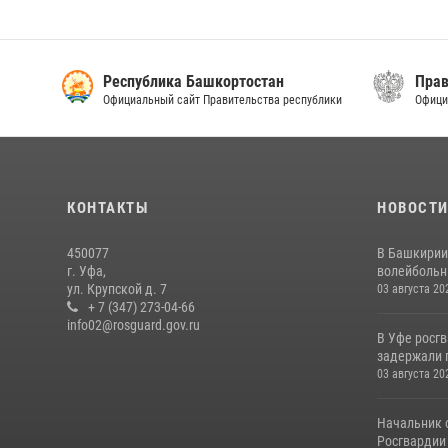
Республика Башкортостан
Прав
Официальный сайт Правительства республики
Офици
КОНТАКТЫ
НОВОСТ
450077
В Башкирии
г. Уфа,
волейбольны
ул. Крупской д. 7
03 августа 20
+ 7 (347) 273-04-66
info02@rosguard.gov.ru
В Уфе росг
задержали 
03 августа 20
Начальник 
Росгвардии 