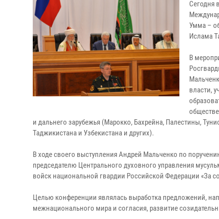
Сегодня 
Междунар
Умма – об
Ислама Т
В меропри
Росгвард
Мальченк
власти, 
образова
обществе
и дальнего зарубежья (Марокко, Бахрейна, Палестины, Тунис
Таджикистана и Узбекистана и других).
В ходе своего выступления Андрей Мальченко по поручени
председателю Центрального духовного управления мусуль
войск национальной гвардии Российской Федерации «За со
Целью конференции являлась выработка предложений, нап
межнационального мира и согласия, развитие созидатель