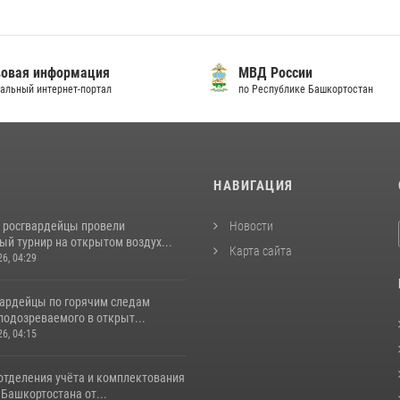
овая информация
МВД России
альный интернет-портал
по Республике Башкортостан
И
НАВИГАЦИЯ
 росгвардейцы провели
Новости
й турнир на открытом воздух...
Карта сайта
26, 04:29
вардейцы по горячим следам
подозреваемого в открыт...
26, 04:15
отделения учёта и комплектования
Башкортостана от...