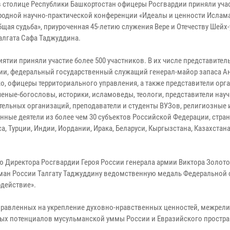
в столице Республики Башкортостан офицеры Росгвардии приняли учас
одной научно-практической конференции «Идеалы и ценности Ислама
щая судьба», приуроченная 45-летию служения Вере и Отечеству Шейх-
алгата Сафа Таджуддина.
ятии приняли участие более 500 участников. В их числе представител
ии, федеральный государственный служащий генерал-майор запаса А
о, офицеры территориального управления, а также представители орг
ученые-богословы, историки, исламоведы, теологи, представители нау
тельных организаций, преподаватели и студенты ВУЗов, религиозные 
нные деятели из более чем 30 субъектов Российской Федерации, стра
а, Турции, Индии, Иордании, Ирака, Беларуси, Кыргызстана, Казахстана
ю Директора Росгвардии Героя России генерала армии Виктора Золото
ман России Талгату Таджуддину ведомственную медаль Федеральной
действие».
равленных на укрепление духовно-нравственных ценностей, межрели
ных потенциалов мусульманской уммы России и Евразийского простра