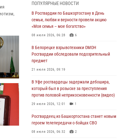
ПОПУЛЯРНЫЕ НОВОСТИ
В Уфе росгвардейцы по горячим следам
ия
задержали подозреваемого в открытом
В Росгвардии по Башкортостану в День
иотизм,
хищении из аптеки (видео)
семьи, любви и верности провели акцию
«Моя семья – мое богатство»
03 августа 2026, 04:15
1
08 июля 2026, 06:28
6
Начальник отделения учёта и
комплектования Росгвардии Башкортостана
В Белорецке взрывотехники ОМОН
ответил на вопросы граждан
Росгвардии обследовали подозрительный
предмет
30 июля 2026, 12:54
21 июля 2026, 09:19
В Уфе росгвардецы задержали дебошира,
который был в розыске за преступления
В Уфе росгвардецы задержали дебошира,
против половой неприкосновенности (видео)
который был в розыске за преступления
против половой неприкосновенности (видео)
29 июля 2026, 12:01
1
29 июля 2026, 12:01
1
Начальник отделения учёта и
комплектования штаба Росгвардии
Росгвардеец из Башкортостана станет новым
Башкортостана проведет прямую линию
героем телепередачи о бойцах СВО
29 июля 2026, 10:52
08 июля 2026, 06:32
2