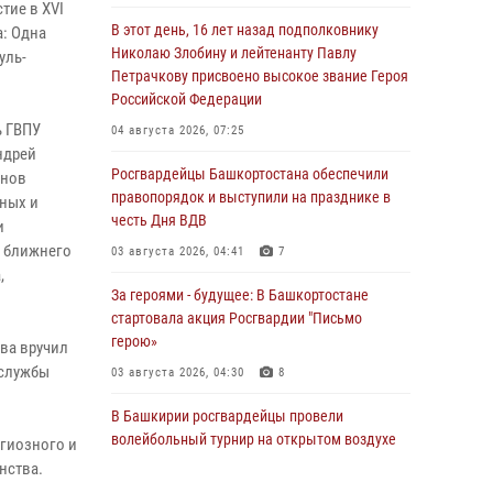
тие в XVI
В этот день, 16 лет назад подполковнику
: Одна
Николаю Злобину и лейтенанту Павлу
уль-
Петрачкову присвоено высокое звание Героя
Российской Федерации
ь ГВПУ
04 августа 2026, 07:25
ндрей
Росгвардейцы Башкортостана обеспечили
анов
правопорядок и выступили на празднике в
чных и
честь Дня ВДВ
и
н ближнего
03 августа 2026, 04:41
7
,
За героями - будущее: В Башкортостане
стартовала акция Росгвардии "Письмо
герою»
ва вручил
 службы
03 августа 2026, 04:30
8
В Башкирии росгвардейцы провели
волейбольный турнир на открытом воздухе
гиозного и
нства.
03 августа 2026, 04:29
3