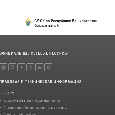
08 июля 2026, 11:22
Сотрудники вневедомственной охраны
Башкортостана присоединились к
СУ СК по Республике Башкортостан
всероссийской акции «Коробка храбрости»
Официальный сайт
08 июля 2026, 07:14
2
В Уфе росгвардейцы задержали пьяного
дебошира, нарушавшего покой постояльцев
хостела
ОФИЦИАЛЬНЫЕ СЕТЕВЫЕ РЕСУРСЫ
23 июля 2026, 12:25
ПРАВОВАЯ И ТЕХНИЧЕСКАЯ ИНФОРМАЦИЯ
О сайте
Об использовании информации сайта
Правила обработки персональных данных
Сообщить об ошибках