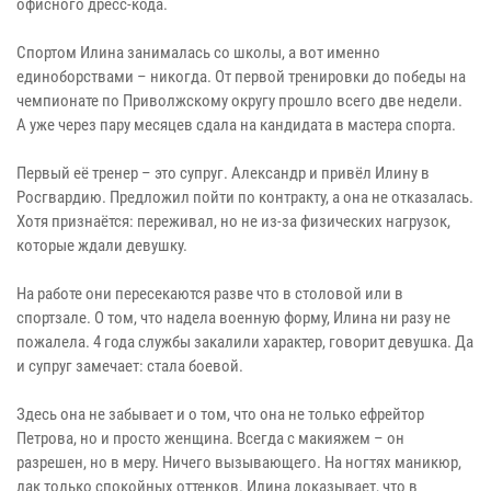
офисного дресс-кода.
Спортом Илина занималась со школы, а вот именно
единоборствами – никогда. От первой тренировки до победы на
чемпионате по Приволжскому округу прошло всего две недели.
А уже через пару месяцев сдала на кандидата в мастера спорта.
Первый её тренер – это супруг. Александр и привёл Илину в
Росгвардию. Предложил пойти по контракту, а она не отказалась.
Хотя признаётся: переживал, но не из-за физических нагрузок,
которые ждали девушку.
На работе они пересекаются разве что в столовой или в
спортзале. О том, что надела военную форму, Илина ни разу не
пожалела. 4 года службы закалили характер, говорит девушка. Да
и супруг замечает: стала боевой.
Здесь она не забывает и о том, что она не только ефрейтор
Петрова, но и просто женщина. Всегда с макияжем – он
разрешен, но в меру. Ничего вызывающего. На ногтях маникюр,
лак только спокойных оттенков. Илина доказывает, что в