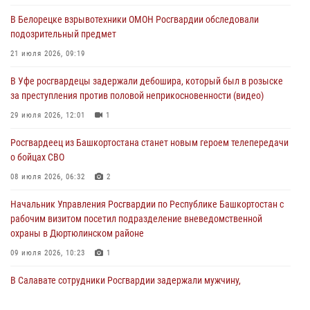
В Белорецке взрывотехники ОМОН Росгвардии обследовали
В Уфе росгвардейцы по горячим следам задержали
подозрительный предмет
подозреваемого в открытом хищении из аптеки (видео)
21 июля 2026, 09:19
03 августа 2026, 04:15
1
В Уфе росгвардецы задержали дебошира, который был в розыске
Начальник отделения учёта и комплектования Росгвардии
за преступления против половой неприкосновенности (видео)
Башкортостана ответил на вопросы граждан
29 июля 2026, 12:01
1
30 июля 2026, 12:54
Росгвардеец из Башкортостана станет новым героем телепередачи
В Уфе росгвардецы задержали дебошира, который был в розыске
о бойцах СВО
за преступления против половой неприкосновенности (видео)
08 июля 2026, 06:32
2
29 июля 2026, 12:01
1
Начальник Управления Росгвардии по Республике Башкортостан с
рабочим визитом посетил подразделение вневедомственной
охраны в Дюртюлинском районе
09 июля 2026, 10:23
1
В Салавате сотрудники Росгвардии задержали мужчину,
угрожавшего ножом продавцу магазина