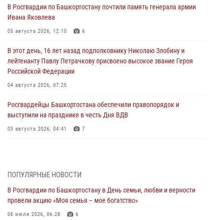
В Росгвардии по Башкортостану почтили память генерала армии
Ивана Яковлева
05 августа 2026, 12:10
6
В этот день, 16 лет назад подполковнику Николаю Злобину и
лейтенанту Павлу Петрачкову присвоено высокое звание Героя
Российской Федерации
04 августа 2026, 07:25
Росгвардейцы Башкортостана обеспечили правопорядок и
выступили на празднике в честь Дня ВДВ
03 августа 2026, 04:41
7
За героями - будущее: В Башкортостане стартовала акция
Росгвардии "Письмо герою»
03 августа 2026, 04:30
8
ПОПУЛЯРНЫЕ НОВОСТИ
В Росгвардии по Башкортостану в День семьи, любви и верности
В Башкирии росгвардейцы провели волейбольный турнир на
провели акцию «Моя семья – мое богатство»
открытом воздухе
08 июля 2026, 06:28
6
03 августа 2026, 04:29
3