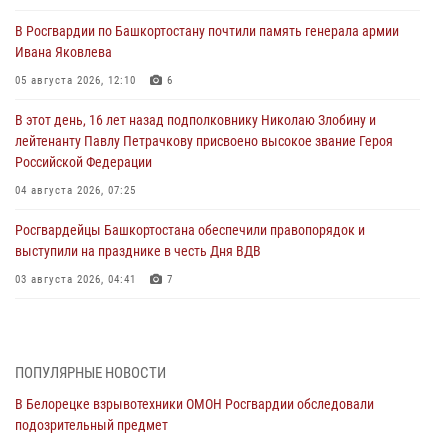
В Росгвардии по Башкортостану почтили память генерала армии
Ивана Яковлева
05 августа 2026, 12:10
6
В этот день, 16 лет назад подполковнику Николаю Злобину и
лейтенанту Павлу Петрачкову присвоено высокое звание Героя
Российской Федерации
04 августа 2026, 07:25
Росгвардейцы Башкортостана обеспечили правопорядок и
выступили на празднике в честь Дня ВДВ
03 августа 2026, 04:41
7
За героями - будущее: В Башкортостане стартовала акция
Росгвардии "Письмо герою»
03 августа 2026, 04:30
8
ПОПУЛЯРНЫЕ НОВОСТИ
В Белорецке взрывотехники ОМОН Росгвардии обследовали
В Башкирии росгвардейцы провели волейбольный турнир на
подозрительный предмет
открытом воздухе