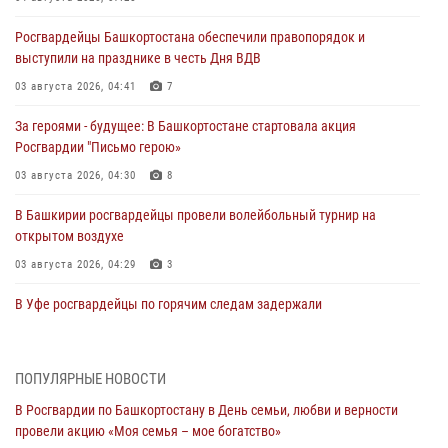
Росгвардейцы Башкортостана обеспечили правопорядок и
выступили на празднике в честь Дня ВДВ
03 августа 2026, 04:41
7
За героями - будущее: В Башкортостане стартовала акция
Росгвардии "Письмо герою»
03 августа 2026, 04:30
8
В Башкирии росгвардейцы провели волейбольный турнир на
открытом воздухе
03 августа 2026, 04:29
3
В Уфе росгвардейцы по горячим следам задержали
подозреваемого в открытом хищении из аптеки (видео)
03 августа 2026, 04:15
1
ПОПУЛЯРНЫЕ НОВОСТИ
Начальник отделения учёта и комплектования Росгвардии
В Росгвардии по Башкортостану в День семьи, любви и верности
Башкортостана ответил на вопросы граждан
провели акцию «Моя семья – мое богатство»
30 июля 2026, 12:54