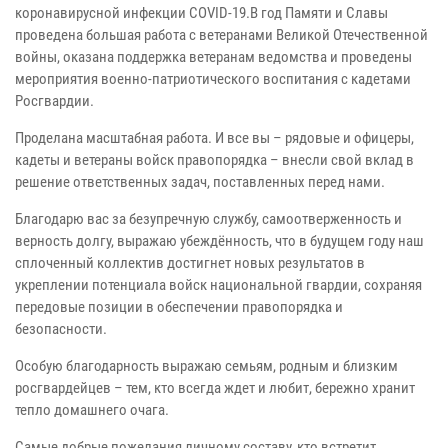
коронавирусной инфекции COVID-19.В год Памяти и Славы
проведена большая работа с ветеранами Великой Отечественной
войны, оказана поддержка ветеранам ведомства и проведены
мероприятия военно-патриотического воспитания с кадетами
Росгвардии.
Проделана масштабная работа. И все вы – рядовые и офицеры,
кадеты и ветераны войск правопорядка – внесли свой вклад в
решение ответственных задач, поставленных перед нами.
Благодарю вас за безупречную службу, самоотверженность и
верность долгу, выражаю убеждённость, что в будущем году наш
сплоченный коллектив достигнет новых результатов в
укреплении потенциала войск национальной гвардии, сохраняя
передовые позиции в обеспечении правопорядка и
безопасности.
Особую благодарность выражаю семьям, родным и близким
росгвардейцев – тем, кто всегда ждет и любит, бережно хранит
тепло домашнего очага.
Самые добрые пожелания личному составу, кто встретит