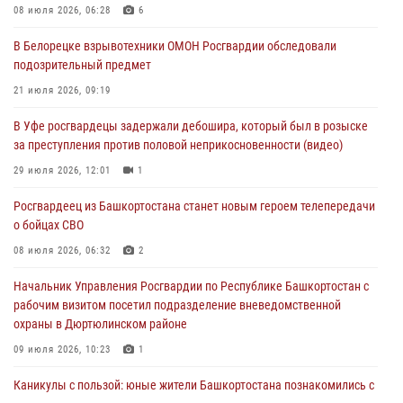
08 июля 2026, 06:28
6
В Уфе росгвардецы задержали дебошира, который был в розыске
В Белорецке взрывотехники ОМОН Росгвардии обследовали
за преступления против половой неприкосновенности (видео)
подозрительный предмет
29 июля 2026, 12:01
1
21 июля 2026, 09:19
Начальник отделения учёта и комплектования штаба Росгвардии
В Уфе росгвардецы задержали дебошира, который был в розыске
Башкортостана проведет прямую линию
за преступления против половой неприкосновенности (видео)
29 июля 2026, 10:52
29 июля 2026, 12:01
1
В Башкирии школьников пригласили на интерактивную экскурсию в
Росгвардеец из Башкортостана станет новым героем телепередачи
Росгвардию
о бойцах СВО
29 июля 2026, 04:15
3
08 июля 2026, 06:32
2
Начальник Управления Росгвардии по Республике Башкортостан с
рабочим визитом посетил подразделение вневедомственной
охраны в Дюртюлинском районе
09 июля 2026, 10:23
1
Каникулы с пользой: юные жители Башкортостана познакомились с