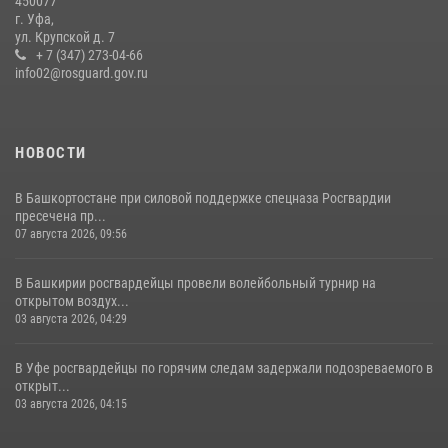
450077
03 августа 2026, 04:41
7
г. Уфа,
ул. Крупской д. 7
Сотрудники вневедомственной охраны Росгвардии задержали
+ 7 (347) 273-04-66
нарушителя после сообщения об угрозе с оружием
info02@rosguard.gov.ru
13 июля 2026, 06:03
НОВОСТИ
В Башкортостане при силовой поддержке спецназа Росгвардии
пресечена пр...
07 августа 2026, 09:56
В Башкирии росгвардейцы провели волейбольный турнир на
открытом воздух...
03 августа 2026, 04:29
В Уфе росгвардейцы по горячим следам задержали подозреваемого в
открыт...
03 августа 2026, 04:15