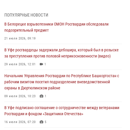
Росгвардии "Письмо герою»
03 августа 2026, 04:30
8
ПОПУЛЯРНЫЕ НОВОСТИ
В Белорецке взрывотехники ОМОН Росгвардии обследовали
В Башкирии росгвардейцы провели волейбольный турнир на
подозрительный предмет
открытом воздухе
21 июля 2026, 09:19
03 августа 2026, 04:29
3
В Уфе росгвардецы задержали дебошира, который был в розыске
В Уфе росгвардейцы по горячим следам задержали
за преступления против половой неприкосновенности (видео)
подозреваемого в открытом хищении из аптеки (видео)
29 июля 2026, 12:01
1
03 августа 2026, 04:15
1
Начальник Управления Росгвардии по Республике Башкортостан с
Начальник отделения учёта и комплектования Росгвардии
рабочим визитом посетил подразделение вневедомственной
Башкортостана ответил на вопросы граждан
охраны в Дюртюлинском районе
30 июля 2026, 12:54
09 июля 2026, 10:23
1
В Уфе росгвардецы задержали дебошира, который был в розыске
В Уфе подписано соглашение о сотрудничестве между ветеранами
за преступления против половой неприкосновенности (видео)
Росгвардии и фондом «Защитники Отечества»
29 июля 2026, 12:01
1
16 июля 2026, 07:20
5