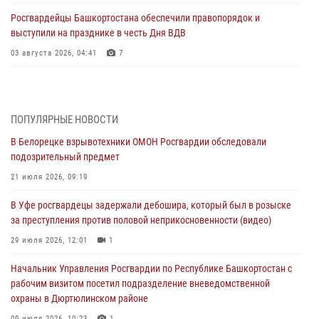
Росгвардейцы Башкортостана обеспечили правопорядок и
выступили на празднике в честь Дня ВДВ
03 августа 2026, 04:41
7
За героями - будущее: В Башкортостане стартовала акция
Росгвардии "Письмо герою»
03 августа 2026, 04:30
8
ПОПУЛЯРНЫЕ НОВОСТИ
В Белорецке взрывотехники ОМОН Росгвардии обследовали
В Башкирии росгвардейцы провели волейбольный турнир на
подозрительный предмет
открытом воздухе
21 июля 2026, 09:19
03 августа 2026, 04:29
3
В Уфе росгвардецы задержали дебошира, который был в розыске
В Уфе росгвардейцы по горячим следам задержали
за преступления против половой неприкосновенности (видео)
подозреваемого в открытом хищении из аптеки (видео)
29 июля 2026, 12:01
1
03 августа 2026, 04:15
1
Начальник Управления Росгвардии по Республике Башкортостан с
Начальник отделения учёта и комплектования Росгвардии
рабочим визитом посетил подразделение вневедомственной
Башкортостана ответил на вопросы граждан
охраны в Дюртюлинском районе
30 июля 2026, 12:54
09 июля 2026, 10:23
1