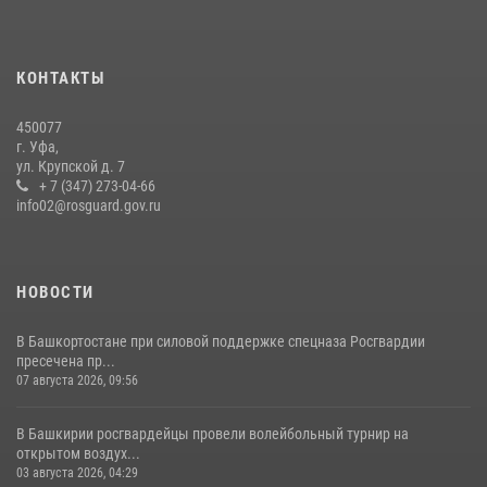
13 июля 2026, 06:03
Российские военнослужащие из зоны СВО поблагодарили
КОНТАКТЫ
росгвардейцев и жителей Башкортостана за охотничьи ружья для
борьбы с БПЛА
450077
16 июля 2026, 04:30
1
г. Уфа,
ул. Крупской д. 7
Росгвардейцы Башкортостана обеспечили правопорядок и
+ 7 (347) 273-04-66
выступили на празднике в честь Дня ВДВ
info02@rosguard.gov.ru
03 августа 2026, 04:41
7
НОВОСТИ
В Башкортостане при силовой поддержке спецназа Росгвардии
пресечена пр...
07 августа 2026, 09:56
В Башкирии росгвардейцы провели волейбольный турнир на
открытом воздух...
03 августа 2026, 04:29