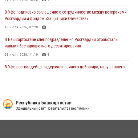
В Уфе росгвардецы задержали дебошира, который был в розыске
В Уфе подписано соглашение о сотрудничестве между ветеранами
за преступления против половой неприкосновенности (видео)
Росгвардии и фондом «Защитники Отечества»
29 июля 2026, 12:01
1
16 июля 2026, 07:20
5
В Башкортостане спецподразделения Росгвардии отработали
навыки беспарашютного десантирования
28 июля 2026, 11:10
6
В Уфе росгвардейцы задержали пьяного дебошира, нарушавшего
покой постояльцев хостела
23 июля 2026, 12:25
В Управлении Росгвардии по Республике Башкортостан прошла
встреча с помощником командующего Приволжским округом по
Республика Башкортостан
работе с верующими
Официальный сайт Правительства республики
27 июля 2026, 06:56
1
Сотрудники вневедомственной охраны Росгвардии задержали
нарушителя после сообщения об угрозе с оружием