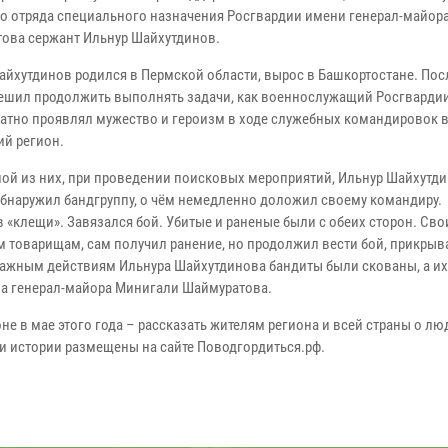
о отряда специального назначения Росгвардии имени генерал-майор
ова сержант Ильнур Шайхутдинов.
айхутдинов родился в Пермской области, вырос в Башкортостане. Пос
ешил продолжить выполнять задачи, как военнослужащий Росгвардии
атно проявлял мужество и героизм в ходе служебных командировок в
ий регион.
ной из них, при проведении поисковых мероприятий, Ильнур Шайхутд
бнаружил бандгруппу, о чём немедленно доложил своему командиру.
 «клещи». Завязался бой. Убитые и раненые были с обеих сторон. Св
 товарищам, сам получил ранение, но продолжил вести бой, прикрыв
ажным действиям Ильнура Шайхутдинова бандиты были скованы, а их
ена генерал-майора Минигали Шаймуратова.
не в мае этого года – рассказать жителям региона и всей страны о лю
ти истории размещены на сайте Поводгордиться.рф.