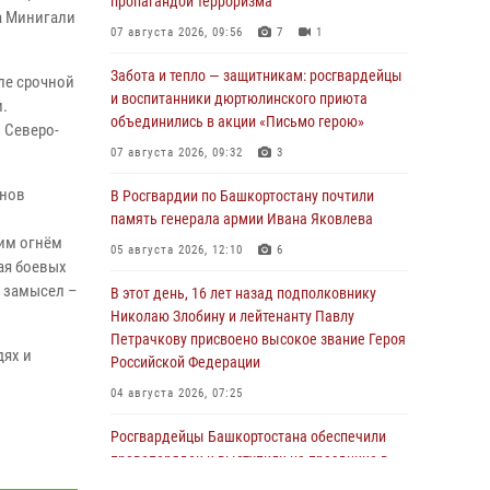
пропагандой терроризма
а Минигали
07 августа 2026, 09:56
7
1
Забота и тепло — защитникам: росгвардейцы
ле срочной
и воспитанники дюртюлинского приюта
.
объединились в акции «Письмо герою»
 Северо-
07 августа 2026, 09:32
3
инов
В Росгвардии по Башкортостану почтили
память генерала армии Ивана Яковлева
оим огнём
05 августа 2026, 12:10
6
ая боевых
 замысел –
В этот день, 16 лет назад подполковнику
Николаю Злобину и лейтенанту Павлу
Петрачкову присвоено высокое звание Героя
дях и
Российской Федерации
04 августа 2026, 07:25
Росгвардейцы Башкортостана обеспечили
правопорядок и выступили на празднике в
честь Дня ВДВ