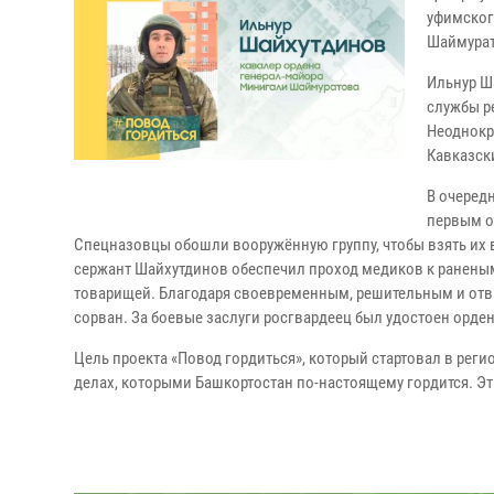
уфимског
Шаймурат
Ильнур Ш
службы р
Неоднокр
Кавказск
В очеред
первым о
Спецназовцы обошли вооружённую группу, чтобы взять их в
сержант Шайхутдинов обеспечил проход медиков к раненым
товарищей. Благодаря своевременным, решительным и отв
сорван. За боевые заслуги росгвардеец был удостоен орд
Цель проекта «Повод гордиться», который стартовал в регио
делах, которыми Башкортостан по-настоящему гордится. Э