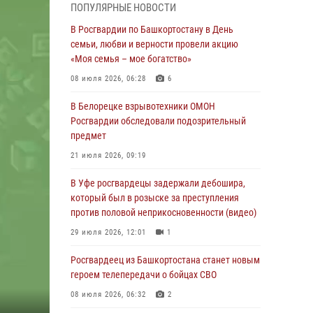
ПОПУЛЯРНЫЕ НОВОСТИ
03 августа 2026, 04:41
7
В Росгвардии по Башкортостану в День
За героями - будущее: В Башкортостане
семьи, любви и верности провели акцию
стартовала акция Росгвардии "Письмо
«Моя семья – мое богатство»
герою»
08 июля 2026, 06:28
6
03 августа 2026, 04:30
8
В Белорецке взрывотехники ОМОН
В Башкирии росгвардейцы провели
Росгвардии обследовали подозрительный
волейбольный турнир на открытом воздухе
предмет
03 августа 2026, 04:29
3
21 июля 2026, 09:19
В Уфе росгвардейцы по горячим следам
В Уфе росгвардецы задержали дебошира,
задержали подозреваемого в открытом
который был в розыске за преступления
хищении из аптеки (видео)
против половой неприкосновенности (видео)
03 августа 2026, 04:15
1
29 июля 2026, 12:01
1
Начальник отделения учёта и
Росгвардеец из Башкортостана станет новым
комплектования Росгвардии Башкортостана
героем телепередачи о бойцах СВО
ответил на вопросы граждан
08 июля 2026, 06:32
2
30 июля 2026, 12:54