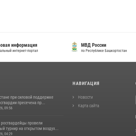
овая информация
МВД России
альный интернет-портал
по Республике Башкортостан
И
НАВИГАЦИЯ
стане при силовой поддержке
Новости
сгвардии пресечена пр...
Карта сайта
26, 09:56
 росгвардейцы провели
й турнир на открытом воздух...
26, 04:29