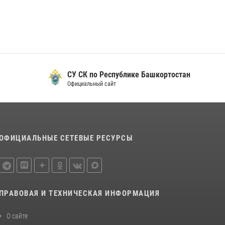
08 июля 2026, 07:14
2
В Уфе росгвардейцы задержали пьяного
дебошира, нарушавшего покой постояльцев
хостела
23 июля 2026, 12:25
СУ СК по Республике Башкортостан
В Башкортостане спецподразделения
Официальный сайт
Росгвардии отработали навыки
беспарашютного десантирования
28 июля 2026, 11:10
6
ОФИЦИАЛЬНЫЕ СЕТЕВЫЕ РЕСУРСЫ
ПРАВОВАЯ И ТЕХНИЧЕСКАЯ ИНФОРМАЦИЯ
О сайте