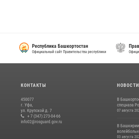
Республика Башкортостан
Прав
Официальный сайт Правительства республики
Офици
КОНТАКТЫ
НОВОСТ
450077
В Башкорто
г. Уфа,
спецназа Ро
ул. Крупской д. 7
07 августа 20
+ 7 (347) 273-04-66
info02@rosguard.gov.ru
В Башкирии
волейбольны
03 августа 20