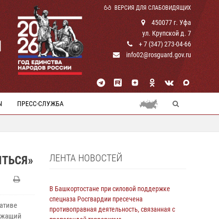
ВЕРСИЯ ДЛЯ СЛАБОВИДЯЩИХ
450077 г. Уфа
ул. Крупской д. 7
И
+ 7 (347) 273-04-66
info02@rosguard.gov.ru
Ы
ПРЕСС-СЛУЖБА
ЛЕНТА НОВОСТЕЙ
ИТЬСЯ»
В Башкортостане при силовой поддержке
спецназа Росгвардии пресечена
иативе
противоправная деятельность, связанная с
лужащий