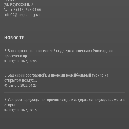
ул. Крупской д. 7
Белорецк отметил День города: Росгвардия представила
+ 7 (347) 273-04-66
современную и раритетную спецтехнику
info02@rosguard.gov.ru
20 июля 2026, 09:42
4
НОВОСТИ
В Башкортостане при силовой поддержке спецназа Росгвардии
пресечена пр...
07 августа 2026, 09:56
В Башкирии росгвардейцы провели волейбольный турнир на
открытом воздух...
03 августа 2026, 04:29
В Уфе росгвардейцы по горячим следам задержали подозреваемого в
открыт...
03 августа 2026, 04:15