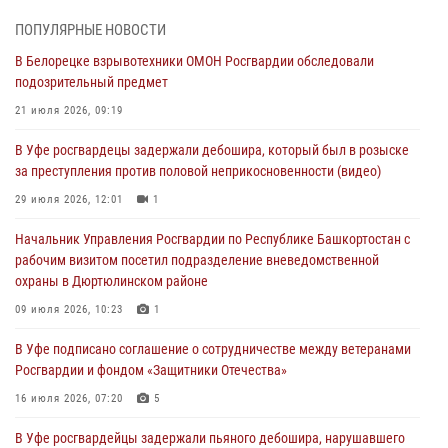
03 августа 2026, 04:30
8
ПОПУЛЯРНЫЕ НОВОСТИ
В Белорецке взрывотехники ОМОН Росгвардии обследовали
В Башкирии росгвардейцы провели волейбольный турнир на
подозрительный предмет
открытом воздухе
21 июля 2026, 09:19
03 августа 2026, 04:29
3
В Уфе росгвардецы задержали дебошира, который был в розыске
В Уфе росгвардейцы по горячим следам задержали
за преступления против половой неприкосновенности (видео)
подозреваемого в открытом хищении из аптеки (видео)
29 июля 2026, 12:01
1
03 августа 2026, 04:15
1
Начальник Управления Росгвардии по Республике Башкортостан с
Начальник отделения учёта и комплектования Росгвардии
рабочим визитом посетил подразделение вневедомственной
Башкортостана ответил на вопросы граждан
охраны в Дюртюлинском районе
30 июля 2026, 12:54
09 июля 2026, 10:23
1
В Уфе росгвардецы задержали дебошира, который был в розыске
В Уфе подписано соглашение о сотрудничестве между ветеранами
за преступления против половой неприкосновенности (видео)
Росгвардии и фондом «Защитники Отечества»
29 июля 2026, 12:01
1
16 июля 2026, 07:20
5
В Уфе росгвардейцы задержали пьяного дебошира, нарушавшего