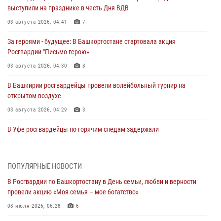
выступили на празднике в честь Дня ВДВ
03 августа 2026, 04:41
7
За героями - будущее: В Башкортостане стартовала акция
Росгвардии "Письмо герою»
03 августа 2026, 04:30
8
В Башкирии росгвардейцы провели волейбольный турнир на
открытом воздухе
03 августа 2026, 04:29
3
В Уфе росгвардейцы по горячим следам задержали
подозреваемого в открытом хищении из аптеки (видео)
03 августа 2026, 04:15
1
ПОПУЛЯРНЫЕ НОВОСТИ
Начальник отделения учёта и комплектования Росгвардии
В Росгвардии по Башкортостану в День семьи, любви и верности
Башкортостана ответил на вопросы граждан
провели акцию «Моя семья – мое богатство»
30 июля 2026, 12:54
08 июля 2026, 06:28
6
В Уфе росгвардецы задержали дебошира, который был в розыске