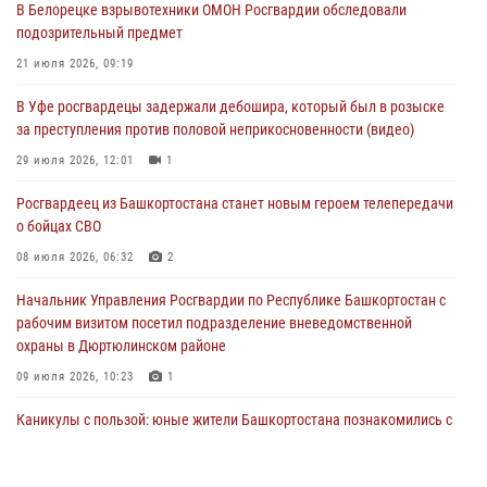
В Белорецке взрывотехники ОМОН Росгвардии обследовали
за преступления против половой неприкосновенности (видео)
подозрительный предмет
29 июля 2026, 12:01
1
21 июля 2026, 09:19
Начальник отделения учёта и комплектования штаба Росгвардии
В Уфе росгвардецы задержали дебошира, который был в розыске
Башкортостана проведет прямую линию
за преступления против половой неприкосновенности (видео)
29 июля 2026, 10:52
29 июля 2026, 12:01
1
В Башкирии школьников пригласили на интерактивную экскурсию в
Росгвардеец из Башкортостана станет новым героем телепередачи
Росгвардию
о бойцах СВО
29 июля 2026, 04:15
3
08 июля 2026, 06:32
2
Начальник Управления Росгвардии по Республике Башкортостан с
рабочим визитом посетил подразделение вневедомственной
охраны в Дюртюлинском районе
09 июля 2026, 10:23
1
Каникулы с пользой: юные жители Башкортостана познакомились с
работой росгвардейцев в лагере «Луч»
07 июля 2026, 13:04
5
1