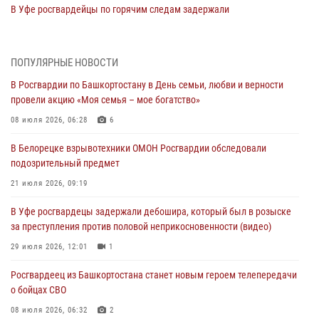
В Уфе росгвардейцы по горячим следам задержали
подозреваемого в открытом хищении из аптеки (видео)
03 августа 2026, 04:15
1
ПОПУЛЯРНЫЕ НОВОСТИ
Начальник отделения учёта и комплектования Росгвардии
В Росгвардии по Башкортостану в День семьи, любви и верности
Башкортостана ответил на вопросы граждан
провели акцию «Моя семья – мое богатство»
30 июля 2026, 12:54
08 июля 2026, 06:28
6
В Уфе росгвардецы задержали дебошира, который был в розыске
В Белорецке взрывотехники ОМОН Росгвардии обследовали
за преступления против половой неприкосновенности (видео)
подозрительный предмет
29 июля 2026, 12:01
1
21 июля 2026, 09:19
Начальник отделения учёта и комплектования штаба Росгвардии
В Уфе росгвардецы задержали дебошира, который был в розыске
Башкортостана проведет прямую линию
за преступления против половой неприкосновенности (видео)
29 июля 2026, 10:52
29 июля 2026, 12:01
1
В Башкирии школьников пригласили на интерактивную экскурсию в
Росгвардеец из Башкортостана станет новым героем телепередачи
Росгвардию
о бойцах СВО
29 июля 2026, 04:15
3
08 июля 2026, 06:32
2