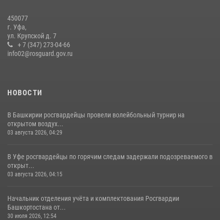
08 июля 2026, 07:14
2
450077
В Уфе росгвардейцы задержали пьяного дебошира, нарушавшего
г. Уфа,
покой постояльцев хостела
ул. Крупской д. 7
+ 7 (347) 273-04-66
23 июля 2026, 12:25
info02@rosguard.gov.ru
НОВОСТИ
В Башкирии росгвардейцы провели волейбольный турнир на
открытом воздух...
03 августа 2026, 04:29
В Уфе росгвардейцы по горячим следам задержали подозреваемого в
открыт...
03 августа 2026, 04:15
Начальник отделения учёта и комплектования Росгвардии
Башкортостана от...
30 июля 2026, 12:54