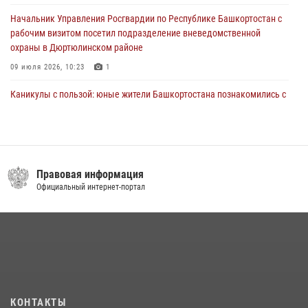
Начальник Управления Росгвардии по Республике Башкортостан с
рабочим визитом посетил подразделение вневедомственной
охраны в Дюртюлинском районе
09 июля 2026, 10:23
1
Каникулы с пользой: юные жители Башкортостана познакомились с
работой росгвардейцев в лагере «Луч»
07 июля 2026, 13:04
5
1
В Салавате сотрудники Росгвардии задержали мужчину,
угрожавшего ножом продавцу магазина
Правовая информация
Официальный интернет-портал
08 июля 2026, 11:22
В Уфе подписано соглашение о сотрудничестве между ветеранами
Росгвардии и фондом «Защитники Отечества»
16 июля 2026, 07:20
5
Сотрудники вневедомственной охраны Башкортостана
присоединились к всероссийской акции «Коробка храбрости»
КОНТАКТЫ