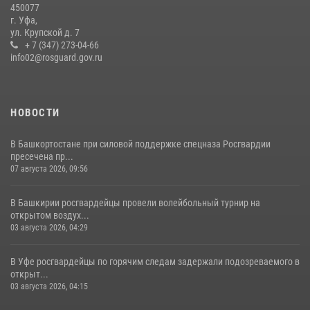
450077
16 июля 2026, 04:30
1
г. Уфа,
ул. Крупской д. 7
Росгвардейцы Башкортостана обеспечили правопорядок и
+ 7 (347) 273-04-66
выступили на празднике в честь Дня ВДВ
info02@rosguard.gov.ru
03 августа 2026, 04:41
7
НОВОСТИ
В Башкортостане при силовой поддержке спецназа Росгвардии
пресечена пр...
07 августа 2026, 09:56
В Башкирии росгвардейцы провели волейбольный турнир на
открытом воздух...
03 августа 2026, 04:29
В Уфе росгвардейцы по горячим следам задержали подозреваемого в
открыт...
03 августа 2026, 04:15