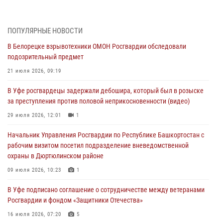
За героями - будущее: В Башкортостане стартовала акция
Росгвардии "Письмо герою»
03 августа 2026, 04:30
8
ПОПУЛЯРНЫЕ НОВОСТИ
В Белорецке взрывотехники ОМОН Росгвардии обследовали
В Башкирии росгвардейцы провели волейбольный турнир на
подозрительный предмет
открытом воздухе
21 июля 2026, 09:19
03 августа 2026, 04:29
3
В Уфе росгвардецы задержали дебошира, который был в розыске
В Уфе росгвардейцы по горячим следам задержали
за преступления против половой неприкосновенности (видео)
подозреваемого в открытом хищении из аптеки (видео)
29 июля 2026, 12:01
1
03 августа 2026, 04:15
1
Начальник Управления Росгвардии по Республике Башкортостан с
Начальник отделения учёта и комплектования Росгвардии
рабочим визитом посетил подразделение вневедомственной
Башкортостана ответил на вопросы граждан
охраны в Дюртюлинском районе
30 июля 2026, 12:54
09 июля 2026, 10:23
1
В Уфе росгвардецы задержали дебошира, который был в розыске
В Уфе подписано соглашение о сотрудничестве между ветеранами
за преступления против половой неприкосновенности (видео)
Росгвардии и фондом «Защитники Отечества»
29 июля 2026, 12:01
1
16 июля 2026, 07:20
5