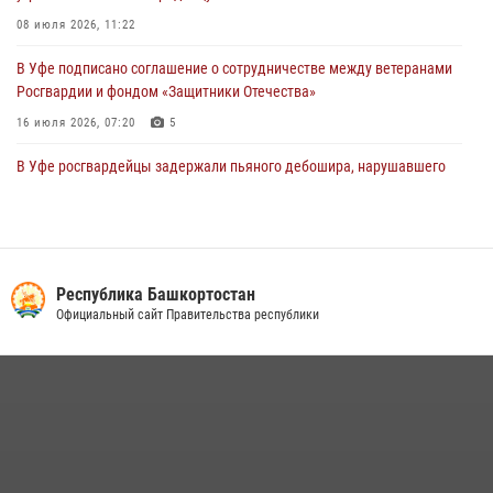
29 июля 2026, 12:01
1
08 июля 2026, 11:22
В Уфе подписано соглашение о сотрудничестве между ветеранами
Росгвардии и фондом «Защитники Отечества»
16 июля 2026, 07:20
5
В Уфе росгвардейцы задержали пьяного дебошира, нарушавшего
покой постояльцев хостела
23 июля 2026, 12:25
В Башкортостане спецподразделения Росгвардии отработали
навыки беспарашютного десантирования
Республика Башкортостан
Официальный сайт Правительства республики
28 июля 2026, 11:10
6
Российские военнослужащие из зоны СВО поблагодарили
росгвардейцев и жителей Башкортостана за охотничьи ружья для
борьбы с БПЛА
16 июля 2026, 04:30
1
Сотрудники вневедомственной охраны Росгвардии задержали