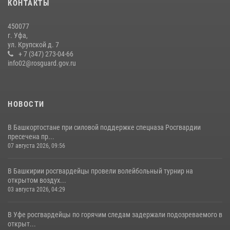
КОНТАКТЫ
нарушителя после сообщения об угрозе с оружием
13 июля 2026, 06:03
450077
г. Уфа,
В Управлении Росгвардии по Республике Башкортостан прошла
ул. Крупской д. 7
встреча с помощником командующего Приволжским округом по
+ 7 (347) 273-04-66
работе с верующими
info02@rosguard.gov.ru
27 июля 2026, 06:56
1
НОВОСТИ
В Башкортостане при силовой поддержке спецназа Росгвардии
пресечена пр...
07 августа 2026, 09:56
В Башкирии росгвардейцы провели волейбольный турнир на
открытом воздух...
03 августа 2026, 04:29
В Уфе росгвардейцы по горячим следам задержали подозреваемого в
открыт...