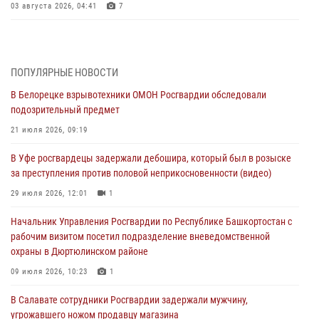
03 августа 2026, 04:41
7
За героями - будущее: В Башкортостане стартовала акция
Росгвардии "Письмо герою»
03 августа 2026, 04:30
8
ПОПУЛЯРНЫЕ НОВОСТИ
В Белорецке взрывотехники ОМОН Росгвардии обследовали
В Башкирии росгвардейцы провели волейбольный турнир на
подозрительный предмет
открытом воздухе
21 июля 2026, 09:19
03 августа 2026, 04:29
3
В Уфе росгвардецы задержали дебошира, который был в розыске
В Уфе росгвардейцы по горячим следам задержали
за преступления против половой неприкосновенности (видео)
подозреваемого в открытом хищении из аптеки (видео)
29 июля 2026, 12:01
1
03 августа 2026, 04:15
1
Начальник Управления Росгвардии по Республике Башкортостан с
Начальник отделения учёта и комплектования Росгвардии
рабочим визитом посетил подразделение вневедомственной
Башкортостана ответил на вопросы граждан
охраны в Дюртюлинском районе
30 июля 2026, 12:54
09 июля 2026, 10:23
1
В Уфе росгвардецы задержали дебошира, который был в розыске
В Салавате сотрудники Росгвардии задержали мужчину,
за преступления против половой неприкосновенности (видео)
угрожавшего ножом продавцу магазина