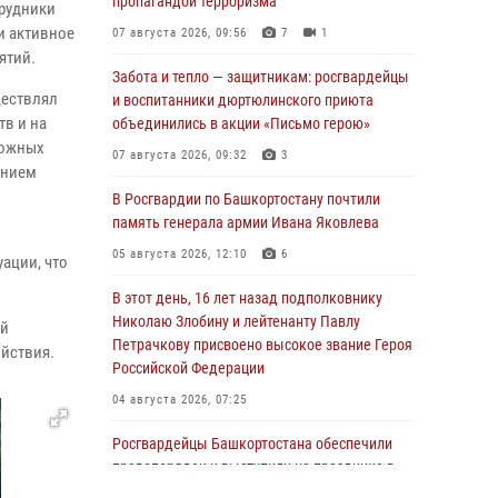
пропагандой терроризма
трудники
и активное
07 августа 2026, 09:56
7
1
ятий.
Забота и тепло — защитникам: росгвардейцы
ществлял
и воспитанники дюртюлинского приюта
тв и на
объединились в акции «Письмо герою»
можных
07 августа 2026, 09:32
3
ением
В Росгвардии по Башкортостану почтили
память генерала армии Ивана Яковлева
05 августа 2026, 12:10
6
ации, что
В этот день, 16 лет назад подполковнику
Николаю Злобину и лейтенанту Павлу
ий
Петрачкову присвоено высокое звание Героя
йствия.
Российской Федерации
04 августа 2026, 07:25
Росгвардейцы Башкортостана обеспечили
правопорядок и выступили на празднике в
честь Дня ВДВ