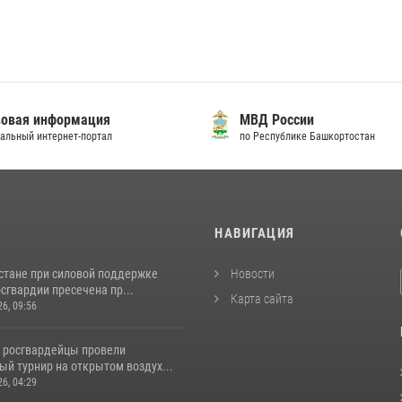
овая информация
МВД России
альный интернет-портал
по Республике Башкортостан
И
НАВИГАЦИЯ
стане при силовой поддержке
Новости
сгвардии пресечена пр...
Карта сайта
26, 09:56
 росгвардейцы провели
й турнир на открытом воздух...
26, 04:29