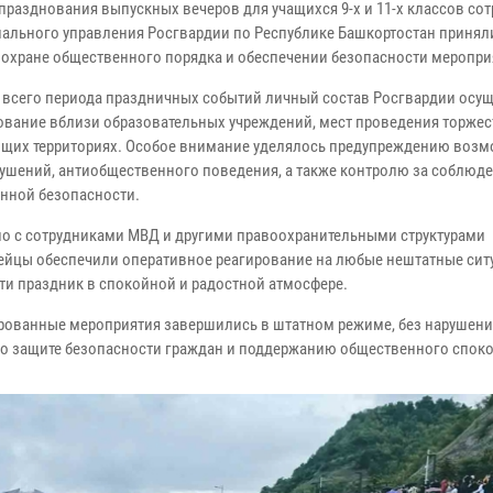
 празднования выпускных вечеров для учащихся 9-х и 11-х классов со
иального управления Росгвардии по Республике Башкортостан принял
в охране общественного порядка и обеспечении безопасности меропри
е всего периода праздничных событий личный состав Росгвардии осу
ование вблизи образовательных учреждений, мест проведения торжес
щих территориях. Особое внимание уделялось предупреждению воз
ушений, антиобщественного поведения, а также контролю за соблюд
нной безопасности.
о с сотрудниками МВД и другими правоохранительными структурами
ейцы обеспечили оперативное реагирование на любые нештатные ситу
ти праздник в спокойной и радостной атмосфере.
ированные мероприятия завершились в штатном режиме, без нарушен
по защите безопасности граждан и поддержанию общественного споко