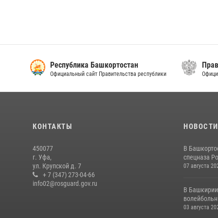
Республика Башкортостан
Прав
Официальный сайт Правительства республики
Офици
КОНТАКТЫ
НОВОСТ
450077
В Башкорто
г. Уфа,
спецназа Ро
ул. Крупской д. 7
07 августа 20
+ 7 (347) 273-04-66
info02@rosguard.gov.ru
В Башкирии
волейбольны
03 августа 20