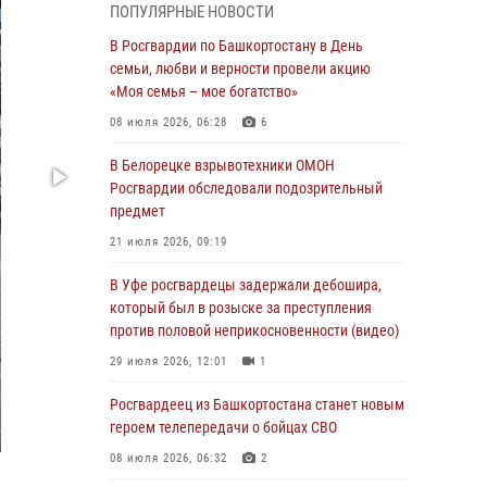
ПОПУЛЯРНЫЕ НОВОСТИ
03 августа 2026, 04:41
7
В Росгвардии по Башкортостану в День
За героями - будущее: В Башкортостане
семьи, любви и верности провели акцию
стартовала акция Росгвардии "Письмо
«Моя семья – мое богатство»
герою»
08 июля 2026, 06:28
6
03 августа 2026, 04:30
8
В Белорецке взрывотехники ОМОН
В Башкирии росгвардейцы провели
Росгвардии обследовали подозрительный
волейбольный турнир на открытом воздухе
предмет
03 августа 2026, 04:29
3
21 июля 2026, 09:19
В Уфе росгвардейцы по горячим следам
В Уфе росгвардецы задержали дебошира,
задержали подозреваемого в открытом
который был в розыске за преступления
хищении из аптеки (видео)
против половой неприкосновенности (видео)
03 августа 2026, 04:15
1
29 июля 2026, 12:01
1
Начальник отделения учёта и
Росгвардеец из Башкортостана станет новым
комплектования Росгвардии Башкортостана
героем телепередачи о бойцах СВО
ответил на вопросы граждан
08 июля 2026, 06:32
2
30 июля 2026, 12:54