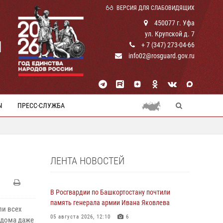
ВЕРСИЯ ДЛЯ СЛАБОВИДЯЩИХ
450077 г. Уфа
ул. Крупской д. 7
И
+ 7 (347) 273-04-66
info02@rosguard.gov.ru
Ы
ПРЕСС-СЛУЖБА
ЛЕНТА НОВОСТЕЙ
В Росгвардии по Башкортостану почтили
память генерала армии Ивана Яковлева
ли всех
05 августа 2026, 12:10
6
 дома даже