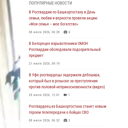
ПОПУЛЯРНЫЕ НОВОСТИ
В Уфе росгвардейцы по горячим следам
задержали подозреваемого в открытом
В Росгвардии по Башкортостану в День
хищении из аптеки (видео)
семьи, любви и верности провели акцию
«Моя семья – мое богатство»
03 августа 2026, 04:15
1
08 июля 2026, 06:28
6
Начальник отделения учёта и
комплектования Росгвардии Башкортостана
В Белорецке взрывотехники ОМОН
ответил на вопросы граждан
Росгвардии обследовали подозрительный
предмет
30 июля 2026, 12:54
21 июля 2026, 09:19
В Уфе росгвардецы задержали дебошира,
который был в розыске за преступления
В Уфе росгвардецы задержали дебошира,
против половой неприкосновенности (видео)
который был в розыске за преступления
против половой неприкосновенности (видео)
29 июля 2026, 12:01
1
29 июля 2026, 12:01
1
Начальник отделения учёта и
комплектования штаба Росгвардии
Росгвардеец из Башкортостана станет новым
Башкортостана проведет прямую линию
героем телепередачи о бойцах СВО
29 июля 2026, 10:52
08 июля 2026, 06:32
2