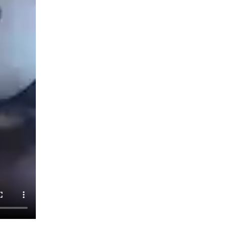
08 июля 2026, 11:22
Сотрудники вневедомственной охраны
Башкортостана присоединились к
всероссийской акции «Коробка храбрости»
08 июля 2026, 07:14
2
В Уфе росгвардейцы задержали пьяного
дебошира, нарушавшего покой постояльцев
хостела
23 июля 2026, 12:25