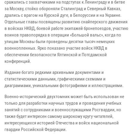
сражались с захватчиками на подступах к Ленинграду и в битве
за Москву, стойко обороняли Сталинград и Северный Кавказ,
дрались с врагом на Курской дуге, в Белоруссии и на Украине.
Отдельные главы посвящены развитию снайперского движения
в войсках НКВД, боевой работе экипажей бронепоездов, участию
воинов правопорядка в операции «Большой вальс», когда по
улицам Москвы были проведены десятки тысяч немецких
военнопленных. Ярко показано участие войск НКВД в
обеспечении безопасности Ялтинской и Потсдамской
конференций.
Издание богато редкими архивными документами и
статистическими данными, графическими схемами и
диаграммами, уникальными фотографиями и иллюстрациями.
Военно-исторический двухтомник может быть использован не
только для разработки научных трудов и проведения учебных
занятий с сотрудниками и военнослужащими Росгвардии, но
также будет интересен самому широкому кругу читателей,
интересующихся историей Отечества и войск национальной
гвардии Российской Федерации.