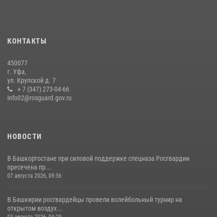
23 июля 2026, 12:25
Российские военнослужащие из зоны СВО поблагодарили
росгвардейцев и жителей Башкортостана за охотничьи ружья для
КОНТАКТЫ
борьбы с БПЛА
16 июля 2026, 04:30
1
450077
г. Уфа,
В Управлении Росгвардии по Республике Башкортостан прошла
ул. Крупской д. 7
встреча с помощником командующего Приволжским округом по
+ 7 (347) 273-04-66
работе с верующими
info02@rosguard.gov.ru
27 июля 2026, 06:56
1
НОВОСТИ
В Башкортостане при силовой поддержке спецназа Росгвардии
пресечена пр...
07 августа 2026, 09:56
В Башкирии росгвардейцы провели волейбольный турнир на
открытом воздух...