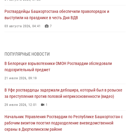
Росгвардейцы Башкортостана обеспечили правопорядок и
выступили на празднике в честь Дня ВДВ
03 августа 2026, 04:41
7
За героями - будущее: В Башкортостане стартовала акция
Росгвардии "Письмо герою»
03 августа 2026, 04:30
8
ПОПУЛЯРНЫЕ НОВОСТИ
В Белорецке взрывотехники ОМОН Росгвардии обследовали
В Башкирии росгвардейцы провели волейбольный турнир на
подозрительный предмет
открытом воздухе
21 июля 2026, 09:19
03 августа 2026, 04:29
3
В Уфе росгвардецы задержали дебошира, который был в розыске
В Уфе росгвардейцы по горячим следам задержали
за преступления против половой неприкосновенности (видео)
подозреваемого в открытом хищении из аптеки (видео)
29 июля 2026, 12:01
1
03 августа 2026, 04:15
1
Начальник Управления Росгвардии по Республике Башкортостан с
Начальник отделения учёта и комплектования Росгвардии
рабочим визитом посетил подразделение вневедомственной
Башкортостана ответил на вопросы граждан
охраны в Дюртюлинском районе
30 июля 2026, 12:54