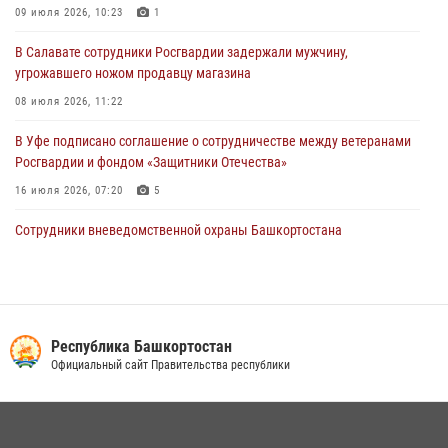
09 июля 2026, 10:23
1
В Уфе росгвардецы задержали дебошира, который был в розыске
В Салавате сотрудники Росгвардии задержали мужчину,
за преступления против половой неприкосновенности (видео)
угрожавшего ножом продавцу магазина
29 июля 2026, 12:01
1
08 июля 2026, 11:22
В Уфе подписано соглашение о сотрудничестве между ветеранами
Росгвардии и фондом «Защитники Отечества»
16 июля 2026, 07:20
5
Сотрудники вневедомственной охраны Башкортостана
присоединились к всероссийской акции «Коробка храбрости»
08 июля 2026, 07:14
2
В Башкортостане спецподразделения Росгвардии отработали
навыки беспарашютного десантирования
Республика Башкортостан
Официальный сайт Правительства республики
28 июля 2026, 11:10
6
В Уфе росгвардейцы задержали пьяного дебошира, нарушавшего
покой постояльцев хостела