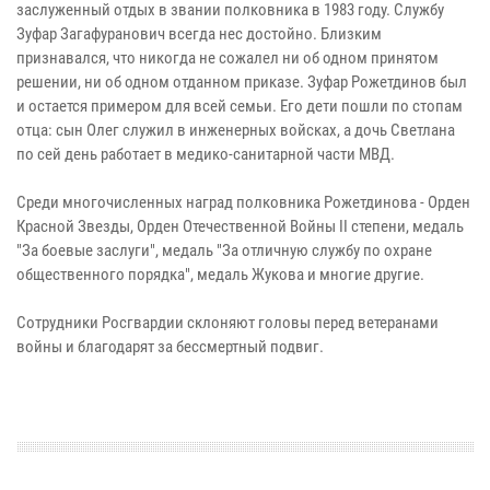
заслуженный отдых в звании полковника в 1983 году. Службу
Зуфар Загафуранович всегда нес достойно. Близким
признавался, что никогда не сожалел ни об одном принятом
решении, ни об одном отданном приказе. Зуфар Рожетдинов был
и остается примером для всей семьи. Его дети пошли по стопам
отца: сын Олег служил в инженерных войсках, а дочь Светлана
по сей день работает в медико-санитарной части МВД.
Среди многочисленных наград полковника Рожетдинова - Орден
Красной Звезды, Орден Отечественной Войны II степени, медаль
"За боевые заслуги", медаль "За отличную службу по охране
общественного порядка", медаль Жукова и многие другие.
Сотрудники Росгвардии склоняют головы перед ветеранами
войны и благодарят за бессмертный подвиг.