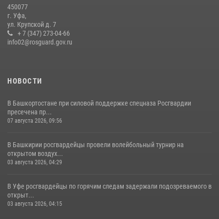
450077
03 августа 2026, 04:41
7
г. Уфа,
ул. Крупской д. 7
Сотрудники вневедомственной охраны Росгвардии задержали
+ 7 (347) 273-04-66
нарушителя после сообщения об угрозе с оружием
info02@rosguard.gov.ru
13 июля 2026, 06:03
НОВОСТИ
В Башкортостане при силовой поддержке спецназа Росгвардии
пресечена пр...
07 августа 2026, 09:56
В Башкирии росгвардейцы провели волейбольный турнир на
открытом воздух...
03 августа 2026, 04:29
В Уфе росгвардейцы по горячим следам задержали подозреваемого в
открыт...
03 августа 2026, 04:15