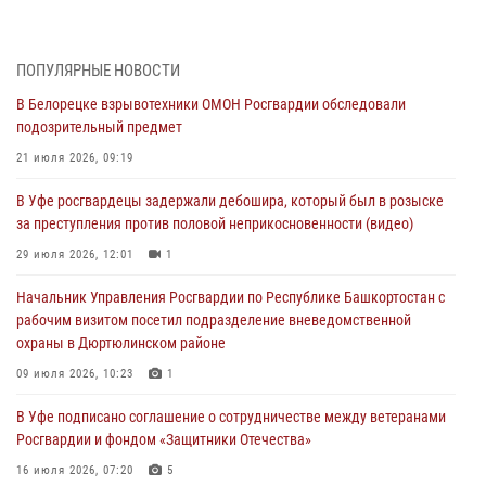
За героями - будущее: В Башкортостане стартовала акция
Росгвардии "Письмо герою»
03 августа 2026, 04:30
8
ПОПУЛЯРНЫЕ НОВОСТИ
В Белорецке взрывотехники ОМОН Росгвардии обследовали
В Башкирии росгвардейцы провели волейбольный турнир на
подозрительный предмет
открытом воздухе
21 июля 2026, 09:19
03 августа 2026, 04:29
3
В Уфе росгвардецы задержали дебошира, который был в розыске
В Уфе росгвардейцы по горячим следам задержали
за преступления против половой неприкосновенности (видео)
подозреваемого в открытом хищении из аптеки (видео)
29 июля 2026, 12:01
1
03 августа 2026, 04:15
1
Начальник Управления Росгвардии по Республике Башкортостан с
Начальник отделения учёта и комплектования Росгвардии
рабочим визитом посетил подразделение вневедомственной
Башкортостана ответил на вопросы граждан
охраны в Дюртюлинском районе
30 июля 2026, 12:54
09 июля 2026, 10:23
1
В Уфе росгвардецы задержали дебошира, который был в розыске
В Уфе подписано соглашение о сотрудничестве между ветеранами
за преступления против половой неприкосновенности (видео)
Росгвардии и фондом «Защитники Отечества»
29 июля 2026, 12:01
1
16 июля 2026, 07:20
5