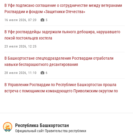
В Уфе подписано соглашение о сотрудничестве между ветеранами
Начальник отделения учёта и комплектования Росгвардии
Росгвардии и фондом «Защитники Отечества»
Башкортостана ответил на вопросы граждан
16 июля 2026, 07:20
5
30 июля 2026, 12:54
В Уфе росгвардейцы задержали пьяного дебошира, нарушавшего
В Уфе росгвардецы задержали дебошира, который был в розыске
покой постояльцев хостела
за преступления против половой неприкосновенности (видео)
23 июля 2026, 12:25
29 июля 2026, 12:01
1
В Башкортостане спецподразделения Росгвардии отработали
навыки беспарашютного десантирования
28 июля 2026, 11:10
6
В Управлении Росгвардии по Республике Башкортостан прошла
встреча с помощником командующего Приволжским округом по
работе с верующими
27 июля 2026, 06:56
1
Сотрудники вневедомственной охраны Росгвардии задержали
нарушителя после сообщения об угрозе с оружием
Республика Башкортостан
Официальный сайт Правительства республики
13 июля 2026, 06:03