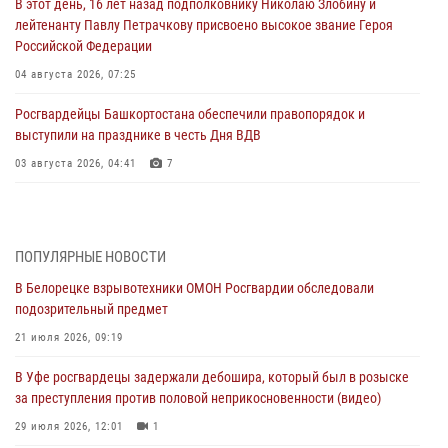
В этот день, 16 лет назад подполковнику Николаю Злобину и
лейтенанту Павлу Петрачкову присвоено высокое звание Героя
Российской Федерации
04 августа 2026, 07:25
Росгвардейцы Башкортостана обеспечили правопорядок и
выступили на празднике в честь Дня ВДВ
03 августа 2026, 04:41
7
За героями - будущее: В Башкортостане стартовала акция
Росгвардии "Письмо герою»
03 августа 2026, 04:30
8
ПОПУЛЯРНЫЕ НОВОСТИ
В Белорецке взрывотехники ОМОН Росгвардии обследовали
В Башкирии росгвардейцы провели волейбольный турнир на
подозрительный предмет
открытом воздухе
21 июля 2026, 09:19
03 августа 2026, 04:29
3
В Уфе росгвардецы задержали дебошира, который был в розыске
В Уфе росгвардейцы по горячим следам задержали
за преступления против половой неприкосновенности (видео)
подозреваемого в открытом хищении из аптеки (видео)
29 июля 2026, 12:01
1
03 августа 2026, 04:15
1