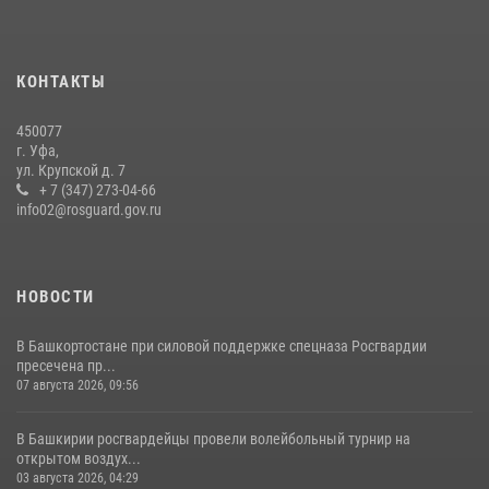
В Уфе росгвардейцы задержали пьяного дебошира, нарушавшего
покой постояльцев хостела
КОНТАКТЫ
23 июля 2026, 12:25
450077
В Башкортостане спецподразделения Росгвардии отработали
г. Уфа,
навыки беспарашютного десантирования
ул. Крупской д. 7
+ 7 (347) 273-04-66
28 июля 2026, 11:10
6
info02@rosguard.gov.ru
НОВОСТИ
В Башкортостане при силовой поддержке спецназа Росгвардии
пресечена пр...
07 августа 2026, 09:56
В Башкирии росгвардейцы провели волейбольный турнир на
открытом воздух...
03 августа 2026, 04:29