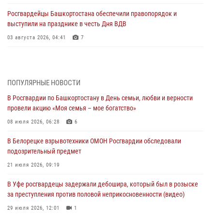
Росгвардейцы Башкортостана обеспечили правопорядок и
выступили на празднике в честь Дня ВДВ
03 августа 2026, 04:41
7
За героями - будущее: В Башкортостане стартовала акция
Росгвардии "Письмо герою»
03 августа 2026, 04:30
8
ПОПУЛЯРНЫЕ НОВОСТИ
В Росгвардии по Башкортостану в День семьи, любви и верности
В Башкирии росгвардейцы провели волейбольный турнир на
провели акцию «Моя семья – мое богатство»
открытом воздухе
08 июля 2026, 06:28
6
03 августа 2026, 04:29
3
В Белорецке взрывотехники ОМОН Росгвардии обследовали
В Уфе росгвардейцы по горячим следам задержали
подозрительный предмет
подозреваемого в открытом хищении из аптеки (видео)
21 июля 2026, 09:19
03 августа 2026, 04:15
1
В Уфе росгвардецы задержали дебошира, который был в розыске
Начальник отделения учёта и комплектования Росгвардии
за преступления против половой неприкосновенности (видео)
Башкортостана ответил на вопросы граждан
29 июля 2026, 12:01
1
30 июля 2026, 12:54