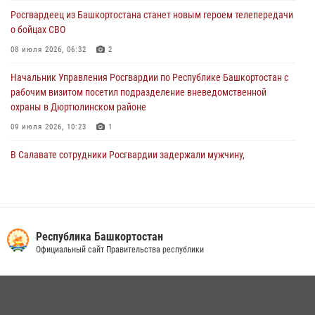
Росгвардеец из Башкортостана станет новым героем телепередачи
В Уфе росгвардецы задержали дебошира, который был в розыске
о бойцах СВО
за преступления против половой неприкосновенности (видео)
08 июля 2026, 06:32
2
29 июля 2026, 12:01
1
Начальник Управления Росгвардии по Республике Башкортостан с
рабочим визитом посетил подразделение вневедомственной
охраны в Дюртюлинском районе
09 июля 2026, 10:23
1
В Салавате сотрудники Росгвардии задержали мужчину,
угрожавшего ножом продавцу магазина
08 июля 2026, 11:22
В Уфе подписано соглашение о сотрудничестве между ветеранами
Росгвардии и фондом «Защитники Отечества»
Республика Башкортостан
Официальный сайт Правительства республики
16 июля 2026, 07:20
5
Сотрудники вневедомственной охраны Башкортостана
присоединились к всероссийской акции «Коробка храбрости»
08 июля 2026, 07:14
2