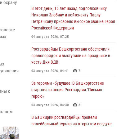
и охрану
В этот день, 16 лет назад подполковнику
Николаю Злобину и лейтенанту Павлу
Петрачкову присвоено высокое звание Героя
Российской Федерации
роверке
вых
04 августа 2026, 07:25
Росгвардейцы Башкортостана обеспечили
правопорядок и выступили на празднике в
честь Дня ВДВ
ых
 усиления
03 августа 2026, 04:41
7
За героями - будущее: В Башкортостане
стартовала акция Росгвардии "Письмо
ены к
герою»
03 августа 2026, 04:30
8
полном
В Башкирии росгвардейцы провели
волейбольный турнир на открытом воздухе
03 августа 2026, 04:29
3