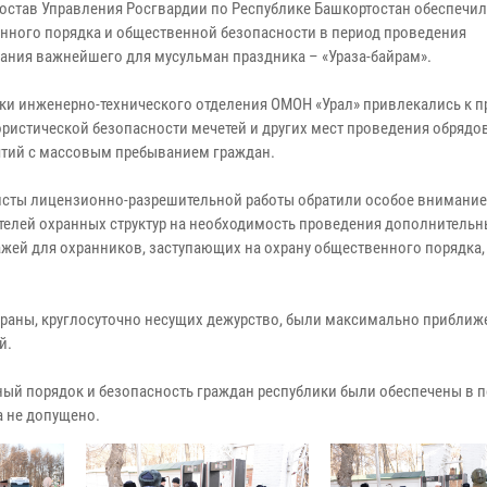
остав Управления Росгвардии по Республике Башкортостан обеспечил
нного порядка и общественной безопасности в период проведения
ания важнейшего для мусульман праздника – «Ураза-байрам».
ки инженерно-технического отделения ОМОН «Урал» привлекались к п
ористической безопасности мечетей и других мест проведения обрядо
тий с массовым пребыванием граждан.
сты лицензионно-разрешительной работы обратили особое внимание
телей охранных структур на необходимость проведения дополнительн
ажей для охранников, заступающих на охрану общественного порядка,
аны, круглосуточно несущих дежурство, были максимально приближ
й.
ный порядок и безопасность граждан республики были обеспечены в 
 не допущено.