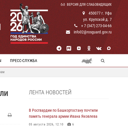
ВЕРСИЯ ДЛЯ СЛАБОВИДЯЩИХ
450077 г. Уфа
ул. Крупской д. 7
И
+ 7 (347) 273-04-66
info02@rosguard.gov.ru
Ы
ПРЕСС-СЛУЖБА
рам
ЛЕНТА НОВОСТЕЙ
ИЛИ
В Росгвардии по Башкортостану почтили
память генерала армии Ивана Яковлева
05 августа 2026, 12:10
6