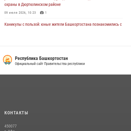
охраны в Дюртюлинском районе
09 июля 2026, 10:23
1
Каникулы с пользой: юные жители Башкортостана познакомились с
работой росгвардейцев в лагере «Луч»
07 июля 2026, 13:04
5
1
В Салавате сотрудники Росгвардии задержали мужчину,
угрожавшего ножом продавцу магазина
Республика Башкортостан
Официальный сайт Правительства республики
08 июля 2026, 11:22
В Уфе подписано соглашение о сотрудничестве между ветеранами
Росгвардии и фондом «Защитники Отечества»
16 июля 2026, 07:20
5
Сотрудники вневедомственной охраны Башкортостана
присоединились к всероссийской акции «Коробка храбрости»
КОНТАКТЫ
08 июля 2026, 07:14
2
450077
В Уфе росгвардейцы задержали пьяного дебошира, нарушавшего