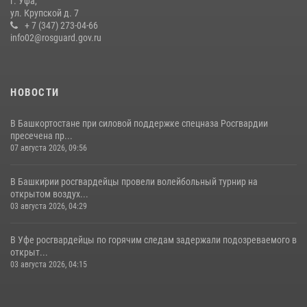
г. Уфа,
покой постояльцев хостела
ул. Крупской д. 7
+ 7 (347) 273-04-66
23 июля 2026, 12:25
info02@rosguard.gov.ru
НОВОСТИ
В Башкортостане при силовой поддержке спецназа Росгвардии
пресечена пр...
07 августа 2026, 09:56
В Башкирии росгвардейцы провели волейбольный турнир на
открытом воздух...
03 августа 2026, 04:29
В Уфе росгвардейцы по горячим следам задержали подозреваемого в
открыт...
03 августа 2026, 04:15