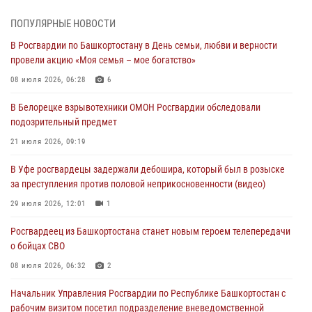
Росгвардии "Письмо герою»
03 августа 2026, 04:30
8
ПОПУЛЯРНЫЕ НОВОСТИ
В Росгвардии по Башкортостану в День семьи, любви и верности
В Башкирии росгвардейцы провели волейбольный турнир на
провели акцию «Моя семья – мое богатство»
открытом воздухе
08 июля 2026, 06:28
6
03 августа 2026, 04:29
3
В Белорецке взрывотехники ОМОН Росгвардии обследовали
В Уфе росгвардейцы по горячим следам задержали
подозрительный предмет
подозреваемого в открытом хищении из аптеки (видео)
21 июля 2026, 09:19
03 августа 2026, 04:15
1
В Уфе росгвардецы задержали дебошира, который был в розыске
Начальник отделения учёта и комплектования Росгвардии
за преступления против половой неприкосновенности (видео)
Башкортостана ответил на вопросы граждан
29 июля 2026, 12:01
1
30 июля 2026, 12:54
Росгвардеец из Башкортостана станет новым героем телепередачи
В Уфе росгвардецы задержали дебошира, который был в розыске
о бойцах СВО
за преступления против половой неприкосновенности (видео)
08 июля 2026, 06:32
2
29 июля 2026, 12:01
1
Начальник Управления Росгвардии по Республике Башкортостан с
рабочим визитом посетил подразделение вневедомственной