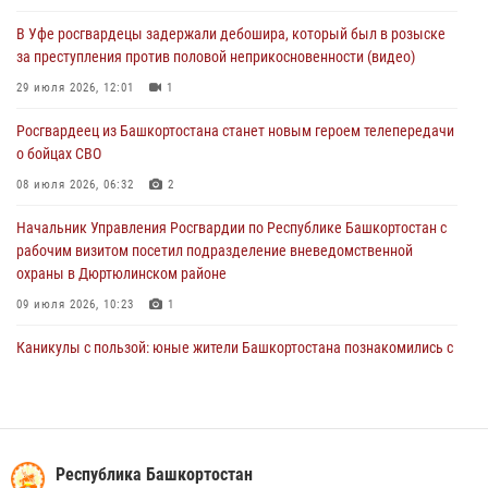
Начальник отделения учёта и комплектования штаба Росгвардии
В Уфе росгвардецы задержали дебошира, который был в розыске
Башкортостана проведет прямую линию
за преступления против половой неприкосновенности (видео)
29 июля 2026, 10:52
29 июля 2026, 12:01
1
В Башкирии школьников пригласили на интерактивную экскурсию в
Росгвардеец из Башкортостана станет новым героем телепередачи
Росгвардию
о бойцах СВО
29 июля 2026, 04:15
3
08 июля 2026, 06:32
2
Начальник Управления Росгвардии по Республике Башкортостан с
рабочим визитом посетил подразделение вневедомственной
охраны в Дюртюлинском районе
09 июля 2026, 10:23
1
Каникулы с пользой: юные жители Башкортостана познакомились с
работой росгвардейцев в лагере «Луч»
07 июля 2026, 13:04
5
1
В Салавате сотрудники Росгвардии задержали мужчину,
угрожавшего ножом продавцу магазина
Республика Башкортостан