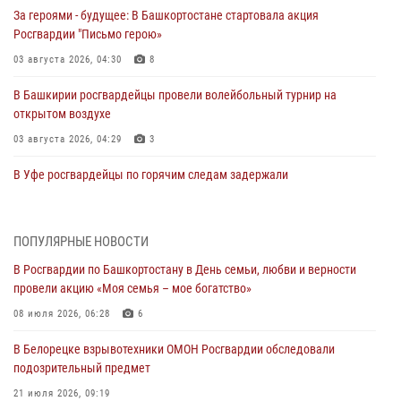
За героями - будущее: В Башкортостане стартовала акция
Росгвардии "Письмо герою»
03 августа 2026, 04:30
8
В Башкирии росгвардейцы провели волейбольный турнир на
открытом воздухе
03 августа 2026, 04:29
3
В Уфе росгвардейцы по горячим следам задержали
подозреваемого в открытом хищении из аптеки (видео)
03 августа 2026, 04:15
1
ПОПУЛЯРНЫЕ НОВОСТИ
Начальник отделения учёта и комплектования Росгвардии
В Росгвардии по Башкортостану в День семьи, любви и верности
Башкортостана ответил на вопросы граждан
провели акцию «Моя семья – мое богатство»
30 июля 2026, 12:54
08 июля 2026, 06:28
6
В Уфе росгвардецы задержали дебошира, который был в розыске
В Белорецке взрывотехники ОМОН Росгвардии обследовали
за преступления против половой неприкосновенности (видео)
подозрительный предмет
29 июля 2026, 12:01
1
21 июля 2026, 09:19