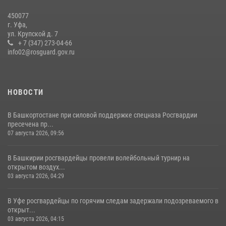
нарушителя после сообщения об угрозе с оружием
450077
13 июля 2026, 06:03
г. Уфа,
ул. Крупской д. 7
Белорецк отметил День города: Росгвардия представила
+ 7 (347) 273-04-66
современную и раритетную спецтехнику
info02@rosguard.gov.ru
20 июля 2026, 09:42
4
НОВОСТИ
В Башкортостане при силовой поддержке спецназа Росгвардии
пресечена пр...
07 августа 2026, 09:56
В Башкирии росгвардейцы провели волейбольный турнир на
открытом воздух...
03 августа 2026, 04:29
В Уфе росгвардейцы по горячим следам задержали подозреваемого в
открыт...
03 августа 2026, 04:15