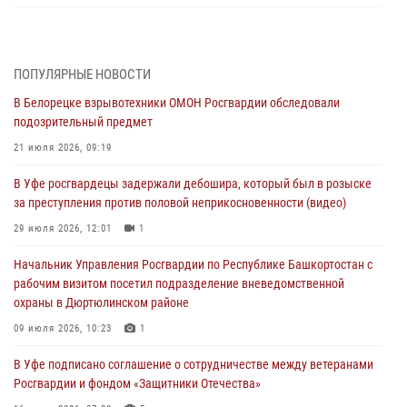
За героями - будущее: В Башкортостане стартовала акция
Росгвардии "Письмо герою»
03 августа 2026, 04:30
8
ПОПУЛЯРНЫЕ НОВОСТИ
В Белорецке взрывотехники ОМОН Росгвардии обследовали
В Башкирии росгвардейцы провели волейбольный турнир на
подозрительный предмет
открытом воздухе
21 июля 2026, 09:19
03 августа 2026, 04:29
3
В Уфе росгвардецы задержали дебошира, который был в розыске
В Уфе росгвардейцы по горячим следам задержали
за преступления против половой неприкосновенности (видео)
подозреваемого в открытом хищении из аптеки (видео)
29 июля 2026, 12:01
1
03 августа 2026, 04:15
1
Начальник Управления Росгвардии по Республике Башкортостан с
Начальник отделения учёта и комплектования Росгвардии
рабочим визитом посетил подразделение вневедомственной
Башкортостана ответил на вопросы граждан
охраны в Дюртюлинском районе
30 июля 2026, 12:54
09 июля 2026, 10:23
1
В Уфе росгвардецы задержали дебошира, который был в розыске
В Уфе подписано соглашение о сотрудничестве между ветеранами
за преступления против половой неприкосновенности (видео)
Росгвардии и фондом «Защитники Отечества»
29 июля 2026, 12:01
1