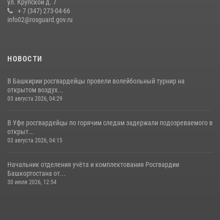
ул. Крупской д. 7
+ 7 (347) 273-04-66
23 июля 2026, 12:25
info02@rosguard.gov.ru
НОВОСТИ
В Башкирии росгвардейцы провели волейбольный турнир на
открытом воздух...
03 августа 2026, 04:29
В Уфе росгвардейцы по горячим следам задержали подозреваемого в
открыт...
03 августа 2026, 04:15
Начальник отделения учёта и комплектования Росгвардии
Башкортостана от...
30 июля 2026, 12:54