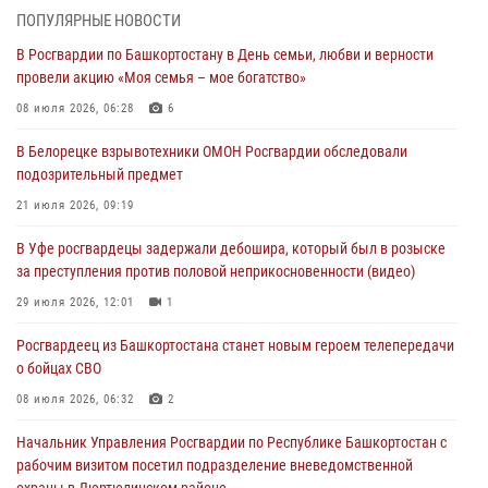
ПОПУЛЯРНЫЕ НОВОСТИ
Начальник отделения учёта и комплектования Росгвардии
В Росгвардии по Башкортостану в День семьи, любви и верности
Башкортостана ответил на вопросы граждан
провели акцию «Моя семья – мое богатство»
30 июля 2026, 12:54
08 июля 2026, 06:28
6
В Уфе росгвардецы задержали дебошира, который был в розыске
В Белорецке взрывотехники ОМОН Росгвардии обследовали
за преступления против половой неприкосновенности (видео)
подозрительный предмет
29 июля 2026, 12:01
1
21 июля 2026, 09:19
Начальник отделения учёта и комплектования штаба Росгвардии
В Уфе росгвардецы задержали дебошира, который был в розыске
Башкортостана проведет прямую линию
за преступления против половой неприкосновенности (видео)
29 июля 2026, 10:52
29 июля 2026, 12:01
1
В Башкирии школьников пригласили на интерактивную экскурсию в
Росгвардеец из Башкортостана станет новым героем телепередачи
Росгвардию
о бойцах СВО
29 июля 2026, 04:15
3
08 июля 2026, 06:32
2
Начальник Управления Росгвардии по Республике Башкортостан с
рабочим визитом посетил подразделение вневедомственной