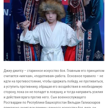
Джиу-джитсу – старинное искусство боя. Главным его принципом
считается «мягкая», «податливая» работа. Основное правило – не
идти на противостояние, чтобы одержать победу, не противиться,
а уступить противнику, обращая его воздействия в необходимую
сторону, пока он не попадет в ловушку, и тогда направить усилия
и действия врага против него. Сын военнослужащего
Росгвардии по Республике Башкортостан Вильдан Галиаскаров
прекрасно знает все приемы данного искусства боя, ведь он