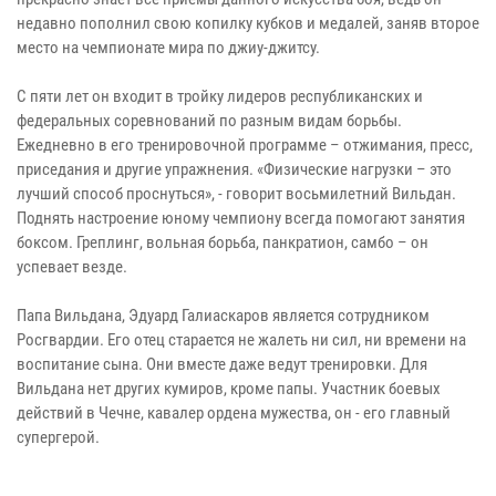
недавно пополнил свою копилку кубков и медалей, заняв второе
место на чемпионате мира по джиу-джитсу.
С пяти лет он входит в тройку лидеров республиканских и
федеральных соревнований по разным видам борьбы.
Ежедневно в его тренировочной программе – отжимания, пресс,
приседания и другие упражнения. «Физические нагрузки – это
лучший способ проснуться», - говорит восьмилетний Вильдан.
Поднять настроение юному чемпиону всегда помогают занятия
боксом. Греплинг, вольная борьба, панкратион, самбо – он
успевает везде.
Папа Вильдана, Эдуард Галиаскаров является сотрудником
Росгвардии. Его отец старается не жалеть ни сил, ни времени на
воспитание сына. Они вместе даже ведут тренировки. Для
Вильдана нет других кумиров, кроме папы. Участник боевых
действий в Чечне, кавалер ордена мужества, он - его главный
супергерой.