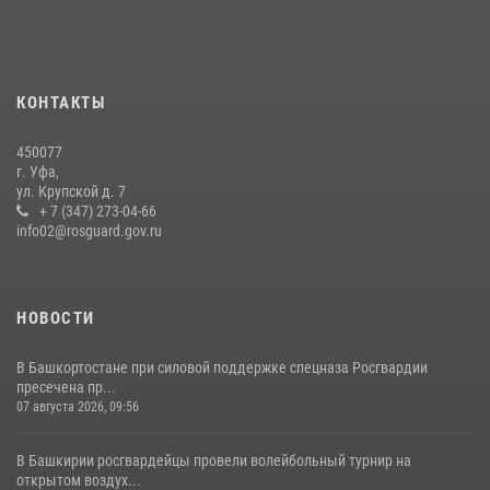
встреча с помощником командующего Приволжским округом по
работе с верующими
27 июля 2026, 06:56
1
КОНТАКТЫ
Сотрудники вневедомственной охраны Росгвардии задержали
нарушителя после сообщения об угрозе с оружием
450077
13 июля 2026, 06:03
г. Уфа,
ул. Крупской д. 7
Белорецк отметил День города: Росгвардия представила
+ 7 (347) 273-04-66
современную и раритетную спецтехнику
info02@rosguard.gov.ru
20 июля 2026, 09:42
4
НОВОСТИ
В Башкортостане при силовой поддержке спецназа Росгвардии
пресечена пр...
07 августа 2026, 09:56
В Башкирии росгвардейцы провели волейбольный турнир на
открытом воздух...