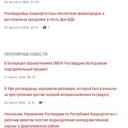
04 августа 2026, 07:25
Росгвардейцы Башкортостана обеспечили правопорядок и
выступили на празднике в честь Дня ВДВ
03 августа 2026, 04:41
7
За героями - будущее: В Башкортостане стартовала акция
Росгвардии "Письмо герою»
03 августа 2026, 04:30
8
ПОПУЛЯРНЫЕ НОВОСТИ
В Белорецке взрывотехники ОМОН Росгвардии обследовали
В Башкирии росгвардейцы провели волейбольный турнир на
подозрительный предмет
открытом воздухе
21 июля 2026, 09:19
03 августа 2026, 04:29
3
В Уфе росгвардецы задержали дебошира, который был в розыске
В Уфе росгвардейцы по горячим следам задержали
за преступления против половой неприкосновенности (видео)
подозреваемого в открытом хищении из аптеки (видео)
29 июля 2026, 12:01
1
03 августа 2026, 04:15
1
Начальник Управления Росгвардии по Республике Башкортостан с
Начальник отделения учёта и комплектования Росгвардии
рабочим визитом посетил подразделение вневедомственной
Башкортостана ответил на вопросы граждан
охраны в Дюртюлинском районе