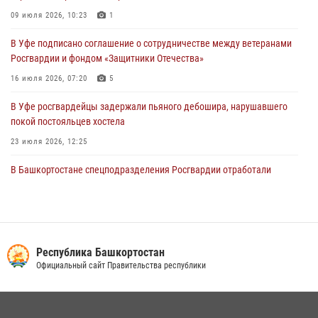
30 июля 2026, 12:54
09 июля 2026, 10:23
1
В Уфе росгвардецы задержали дебошира, который был в розыске
В Уфе подписано соглашение о сотрудничестве между ветеранами
за преступления против половой неприкосновенности (видео)
Росгвардии и фондом «Защитники Отечества»
29 июля 2026, 12:01
1
16 июля 2026, 07:20
5
В Уфе росгвардейцы задержали пьяного дебошира, нарушавшего
покой постояльцев хостела
23 июля 2026, 12:25
В Башкортостане спецподразделения Росгвардии отработали
навыки беспарашютного десантирования
28 июля 2026, 11:10
6
Российские военнослужащие из зоны СВО поблагодарили
росгвардейцев и жителей Башкортостана за охотничьи ружья для
Республика Башкортостан
борьбы с БПЛА
Официальный сайт Правительства республики
16 июля 2026, 04:30
1
В Управлении Росгвардии по Республике Башкортостан прошла