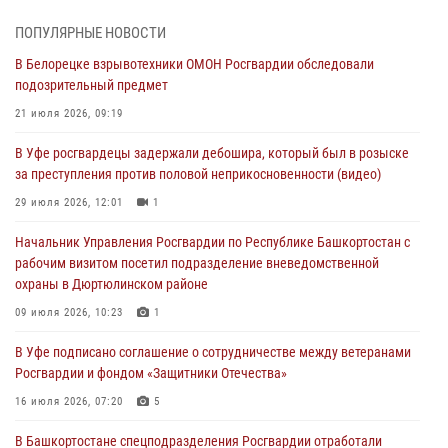
Росгвардии "Письмо герою»
03 августа 2026, 04:30
8
ПОПУЛЯРНЫЕ НОВОСТИ
В Белорецке взрывотехники ОМОН Росгвардии обследовали
В Башкирии росгвардейцы провели волейбольный турнир на
подозрительный предмет
открытом воздухе
21 июля 2026, 09:19
03 августа 2026, 04:29
3
В Уфе росгвардецы задержали дебошира, который был в розыске
В Уфе росгвардейцы по горячим следам задержали
за преступления против половой неприкосновенности (видео)
подозреваемого в открытом хищении из аптеки (видео)
29 июля 2026, 12:01
1
03 августа 2026, 04:15
1
Начальник Управления Росгвардии по Республике Башкортостан с
Начальник отделения учёта и комплектования Росгвардии
рабочим визитом посетил подразделение вневедомственной
Башкортостана ответил на вопросы граждан
охраны в Дюртюлинском районе
30 июля 2026, 12:54
09 июля 2026, 10:23
1
В Уфе росгвардецы задержали дебошира, который был в розыске
В Уфе подписано соглашение о сотрудничестве между ветеранами
за преступления против половой неприкосновенности (видео)
Росгвардии и фондом «Защитники Отечества»
29 июля 2026, 12:01
1
16 июля 2026, 07:20
5
В Башкортостане спецподразделения Росгвардии отработали