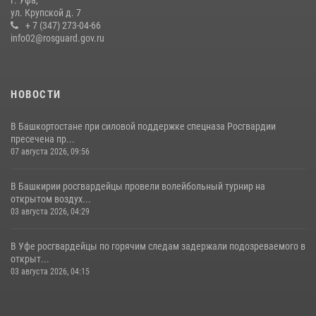
г. Уфа,
ул. Крупской д. 7
Сотрудники вневедомственной охраны Росгвардии задержали
+ 7 (347) 273-04-66
нарушителя после сообщения об угрозе с оружием
info02@rosguard.gov.ru
13 июля 2026, 06:03
НОВОСТИ
В Башкортостане при силовой поддержке спецназа Росгвардии
пресечена пр...
07 августа 2026, 09:56
В Башкирии росгвардейцы провели волейбольный турнир на
открытом воздух...
03 августа 2026, 04:29
В Уфе росгвардейцы по горячим следам задержали подозреваемого в
открыт...
03 августа 2026, 04:15