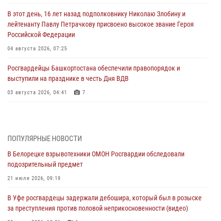
В этот день, 16 лет назад подполковнику Николаю Злобину и
лейтенанту Павлу Петрачкову присвоено высокое звание Героя
Российской Федерации
04 августа 2026, 07:25
Росгвардейцы Башкортостана обеспечили правопорядок и
выступили на празднике в честь Дня ВДВ
03 августа 2026, 04:41
7
За героями - будущее: В Башкортостане стартовала акция
Росгвардии "Письмо герою»
03 августа 2026, 04:30
8
ПОПУЛЯРНЫЕ НОВОСТИ
В Белорецке взрывотехники ОМОН Росгвардии обследовали
В Башкирии росгвардейцы провели волейбольный турнир на
подозрительный предмет
открытом воздухе
21 июля 2026, 09:19
03 августа 2026, 04:29
3
В Уфе росгвардецы задержали дебошира, который был в розыске
В Уфе росгвардейцы по горячим следам задержали
за преступления против половой неприкосновенности (видео)
подозреваемого в открытом хищении из аптеки (видео)