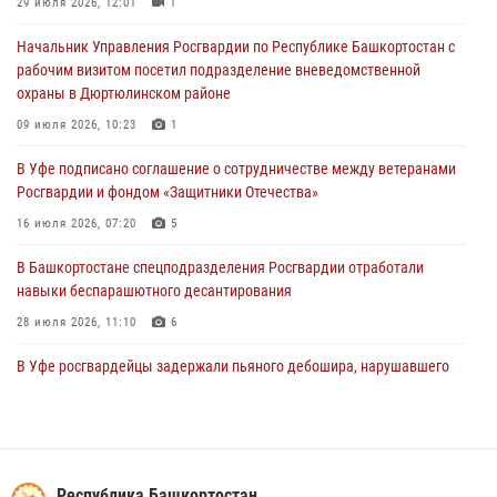
29 июля 2026, 12:01
1
03 августа 2026, 04:15
1
Начальник Управления Росгвардии по Республике Башкортостан с
Начальник отделения учёта и комплектования Росгвардии
рабочим визитом посетил подразделение вневедомственной
Башкортостана ответил на вопросы граждан
охраны в Дюртюлинском районе
30 июля 2026, 12:54
09 июля 2026, 10:23
1
В Уфе росгвардецы задержали дебошира, который был в розыске
В Уфе подписано соглашение о сотрудничестве между ветеранами
за преступления против половой неприкосновенности (видео)
Росгвардии и фондом «Защитники Отечества»
29 июля 2026, 12:01
1
16 июля 2026, 07:20
5
В Башкортостане спецподразделения Росгвардии отработали
навыки беспарашютного десантирования
28 июля 2026, 11:10
6
В Уфе росгвардейцы задержали пьяного дебошира, нарушавшего
покой постояльцев хостела
23 июля 2026, 12:25
В Управлении Росгвардии по Республике Башкортостан прошла
встреча с помощником командующего Приволжским округом по
Республика Башкортостан