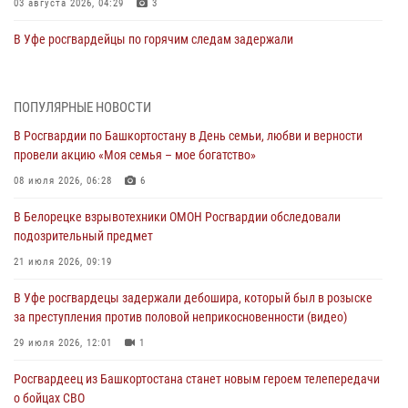
03 августа 2026, 04:29
3
В Уфе росгвардейцы по горячим следам задержали
подозреваемого в открытом хищении из аптеки (видео)
03 августа 2026, 04:15
1
ПОПУЛЯРНЫЕ НОВОСТИ
Начальник отделения учёта и комплектования Росгвардии
В Росгвардии по Башкортостану в День семьи, любви и верности
Башкортостана ответил на вопросы граждан
провели акцию «Моя семья – мое богатство»
30 июля 2026, 12:54
08 июля 2026, 06:28
6
В Уфе росгвардецы задержали дебошира, который был в розыске
В Белорецке взрывотехники ОМОН Росгвардии обследовали
за преступления против половой неприкосновенности (видео)
подозрительный предмет
29 июля 2026, 12:01
1
21 июля 2026, 09:19
Начальник отделения учёта и комплектования штаба Росгвардии
В Уфе росгвардецы задержали дебошира, который был в розыске
Башкортостана проведет прямую линию
за преступления против половой неприкосновенности (видео)
29 июля 2026, 10:52
29 июля 2026, 12:01
1
В Башкирии школьников пригласили на интерактивную экскурсию в
Росгвардеец из Башкортостана станет новым героем телепередачи
Росгвардию
о бойцах СВО