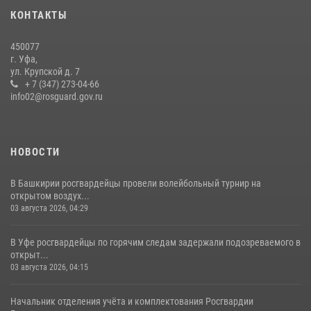
присоединились к всероссийской акции «Коробка храбрости»
КОНТАКТЫ
08 июля 2026, 07:14
2
450077
В Уфе росгвардейцы задержали пьяного дебошира, нарушавшего
г. Уфа,
покой постояльцев хостела
ул. Крупской д. 7
+ 7 (347) 273-04-66
23 июля 2026, 12:25
info02@rosguard.gov.ru
НОВОСТИ
В Башкирии росгвардейцы провели волейбольный турнир на
открытом воздух...
03 августа 2026, 04:29
В Уфе росгвардейцы по горячим следам задержали подозреваемого в
открыт...
03 августа 2026, 04:15
Начальник отделения учёта и комплектования Росгвардии