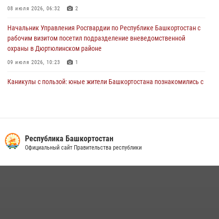
29 июля 2026, 04:15
3
08 июля 2026, 06:32
2
Начальник Управления Росгвардии по Республике Башкортостан с
рабочим визитом посетил подразделение вневедомственной
охраны в Дюртюлинском районе
09 июля 2026, 10:23
1
Каникулы с пользой: юные жители Башкортостана познакомились с
работой росгвардейцев в лагере «Луч»
07 июля 2026, 13:04
5
1
В Салавате сотрудники Росгвардии задержали мужчину,
угрожавшего ножом продавцу магазина
Республика Башкортостан
Официальный сайт Правительства республики
08 июля 2026, 11:22
В Уфе подписано соглашение о сотрудничестве между ветеранами
Росгвардии и фондом «Защитники Отечества»
16 июля 2026, 07:20
5
Сотрудники вневедомственной охраны Башкортостана