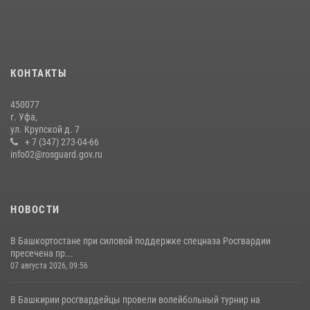
Росгвардии и фондом «Защитники Отечества»
16 июля 2026, 07:20
5
Сотрудники вневедомственной охраны Башкортостана
присоединились к всероссийской акции «Коробка храбрости»
КОНТАКТЫ
08 июля 2026, 07:14
2
450077
В Уфе росгвардейцы задержали пьяного дебошира, нарушавшего
г. Уфа,
покой постояльцев хостела
ул. Крупской д. 7
+ 7 (347) 273-04-66
23 июля 2026, 12:25
info02@rosguard.gov.ru
НОВОСТИ
В Башкортостане при силовой поддержке спецназа Росгвардии
пресечена пр...
07 августа 2026, 09:56
В Башкирии росгвардейцы провели волейбольный турнир на