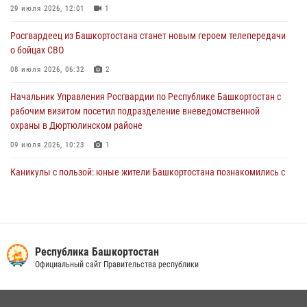
29 июля 2026, 12:01
1
30 июля 2026, 12:54
Росгвардеец из Башкортостана станет новым героем телепередачи
В Уфе росгвардецы задержали дебошира, который был в розыске
о бойцах СВО
за преступления против половой неприкосновенности (видео)
08 июля 2026, 06:32
2
29 июля 2026, 12:01
1
Начальник Управления Росгвардии по Республике Башкортостан с
рабочим визитом посетил подразделение вневедомственной
охраны в Дюртюлинском районе
09 июля 2026, 10:23
1
Каникулы с пользой: юные жители Башкортостана познакомились с
работой росгвардейцев в лагере «Луч»
07 июля 2026, 13:04
5
1
В Салавате сотрудники Росгвардии задержали мужчину,
угрожавшего ножом продавцу магазина
Республика Башкортостан
Официальный сайт Правительства республики
08 июля 2026, 11:22
В Уфе подписано соглашение о сотрудничестве между ветеранами