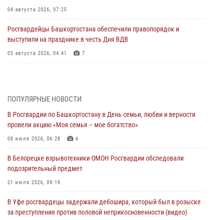
04 августа 2026, 07:25
Росгвардейцы Башкортостана обеспечили правопорядок и
выступили на празднике в честь Дня ВДВ
03 августа 2026, 04:41
7
За героями - будущее: В Башкортостане стартовала акция
Росгвардии "Письмо герою»
03 августа 2026, 04:30
8
ПОПУЛЯРНЫЕ НОВОСТИ
В Росгвардии по Башкортостану в День семьи, любви и верности
В Башкирии росгвардейцы провели волейбольный турнир на
провели акцию «Моя семья – мое богатство»
открытом воздухе
08 июля 2026, 06:28
6
03 августа 2026, 04:29
3
В Белорецке взрывотехники ОМОН Росгвардии обследовали
В Уфе росгвардейцы по горячим следам задержали
подозрительный предмет
подозреваемого в открытом хищении из аптеки (видео)
21 июля 2026, 09:19
03 августа 2026, 04:15
1
В Уфе росгвардецы задержали дебошира, который был в розыске
Начальник отделения учёта и комплектования Росгвардии
за преступления против половой неприкосновенности (видео)
Башкортостана ответил на вопросы граждан