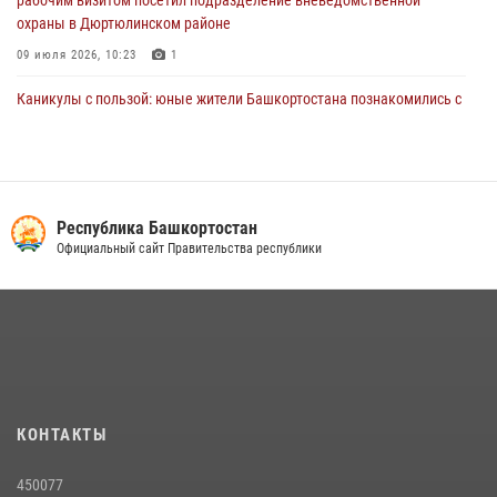
охраны в Дюртюлинском районе
09 июля 2026, 10:23
1
Каникулы с пользой: юные жители Башкортостана познакомились с
работой росгвардейцев в лагере «Луч»
07 июля 2026, 13:04
5
1
В Салавате сотрудники Росгвардии задержали мужчину,
угрожавшего ножом продавцу магазина
Республика Башкортостан
Официальный сайт Правительства республики
08 июля 2026, 11:22
В Уфе подписано соглашение о сотрудничестве между ветеранами
Росгвардии и фондом «Защитники Отечества»
16 июля 2026, 07:20
5
Сотрудники Росгвардии обеспечили правопорядок в ходе
ключевых мероприятий первой недели июля в Уфе
КОНТАКТЫ
06 июля 2026, 11:53
6
450077
Сотрудники вневедомственной охраны Башкортостана