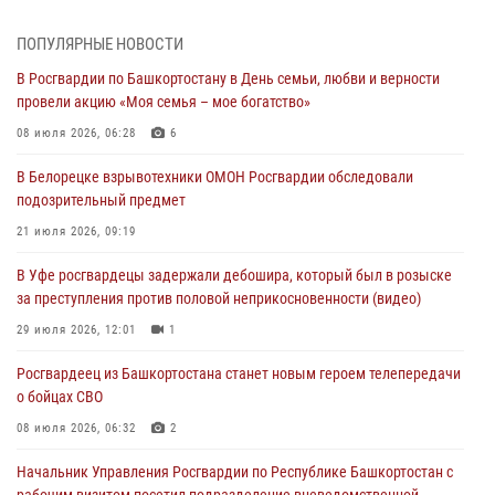
03 августа 2026, 04:15
1
ПОПУЛЯРНЫЕ НОВОСТИ
Начальник отделения учёта и комплектования Росгвардии
В Росгвардии по Башкортостану в День семьи, любви и верности
Башкортостана ответил на вопросы граждан
провели акцию «Моя семья – мое богатство»
30 июля 2026, 12:54
08 июля 2026, 06:28
6
В Уфе росгвардецы задержали дебошира, который был в розыске
В Белорецке взрывотехники ОМОН Росгвардии обследовали
за преступления против половой неприкосновенности (видео)
подозрительный предмет
29 июля 2026, 12:01
1
21 июля 2026, 09:19
Начальник отделения учёта и комплектования штаба Росгвардии
В Уфе росгвардецы задержали дебошира, который был в розыске
Башкортостана проведет прямую линию
за преступления против половой неприкосновенности (видео)
29 июля 2026, 10:52
29 июля 2026, 12:01
1
В Башкирии школьников пригласили на интерактивную экскурсию в
Росгвардеец из Башкортостана станет новым героем телепередачи
Росгвардию
о бойцах СВО
29 июля 2026, 04:15
3
08 июля 2026, 06:32
2
Начальник Управления Росгвардии по Республике Башкортостан с
рабочим визитом посетил подразделение вневедомственной