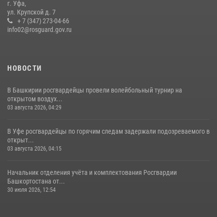
г. Уфа,
присоединились к всероссийской акции «Коробка храбрости»
ул. Крупской д. 7
+ 7 (347) 273-04-66
08 июля 2026, 07:14
2
info02@rosguard.gov.ru
НОВОСТИ
В Башкирии росгвардейцы провели волейбольный турнир на
открытом воздух...
03 августа 2026, 04:29
В Уфе росгвардейцы по горячим следам задержали подозреваемого в
открыт...
03 августа 2026, 04:15
Начальник отделения учёта и комплектования Росгвардии
Башкортостана от...
30 июля 2026, 12:54