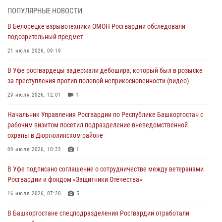
03 августа 2026, 04:30
8
ПОПУЛЯРНЫЕ НОВОСТИ
В Белорецке взрывотехники ОМОН Росгвардии обследовали
В Башкирии росгвардейцы провели волейбольный турнир на
подозрительный предмет
открытом воздухе
21 июля 2026, 09:19
03 августа 2026, 04:29
3
В Уфе росгвардецы задержали дебошира, который был в розыске
В Уфе росгвардейцы по горячим следам задержали
за преступления против половой неприкосновенности (видео)
подозреваемого в открытом хищении из аптеки (видео)
29 июля 2026, 12:01
1
03 августа 2026, 04:15
1
Начальник Управления Росгвардии по Республике Башкортостан с
Начальник отделения учёта и комплектования Росгвардии
рабочим визитом посетил подразделение вневедомственной
Башкортостана ответил на вопросы граждан
охраны в Дюртюлинском районе
30 июля 2026, 12:54
09 июля 2026, 10:23
1
В Уфе росгвардецы задержали дебошира, который был в розыске
В Уфе подписано соглашение о сотрудничестве между ветеранами
за преступления против половой неприкосновенности (видео)
Росгвардии и фондом «Защитники Отечества»
29 июля 2026, 12:01
1
16 июля 2026, 07:20
5
В Башкортостане спецподразделения Росгвардии отработали