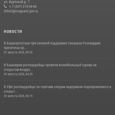
ул. Крупской д. 7
Сотрудники вневедомственной охраны Росгвардии задержали
+ 7 (347) 273-04-66
нарушителя после сообщения об угрозе с оружием
info02@rosguard.gov.ru
13 июля 2026, 06:03
НОВОСТИ
В Башкортостане при силовой поддержке спецназа Росгвардии
пресечена пр...
07 августа 2026, 09:56
В Башкирии росгвардейцы провели волейбольный турнир на
открытом воздух...
03 августа 2026, 04:29
В Уфе росгвардейцы по горячим следам задержали подозреваемого в
открыт...
03 августа 2026, 04:15