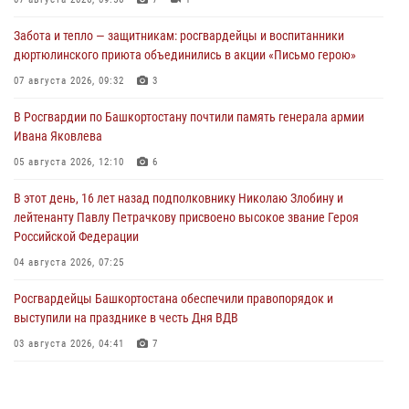
Забота и тепло — защитникам: росгвардейцы и воспитанники
дюртюлинского приюта объединились в акции «Письмо герою»
07 августа 2026, 09:32
3
В Росгвардии по Башкортостану почтили память генерала армии
Ивана Яковлева
05 августа 2026, 12:10
6
В этот день, 16 лет назад подполковнику Николаю Злобину и
лейтенанту Павлу Петрачкову присвоено высокое звание Героя
Российской Федерации
04 августа 2026, 07:25
Росгвардейцы Башкортостана обеспечили правопорядок и
выступили на празднике в честь Дня ВДВ
03 августа 2026, 04:41
7
За героями - будущее: В Башкортостане стартовала акция
Росгвардии "Письмо герою»