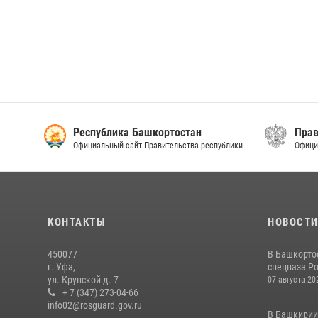
Республика Башкортостан
Правовая инфор
Официальный сайт Правительства республики
Официальный интерне
КОНТАКТЫ
НОВОСТ
450077
В Башкорто
г. Уфа,
спецназа Ро
ул. Крупской д. 7
07 августа 20
+ 7 (347) 273-04-66
info02@rosguard.gov.ru
В Башкирии