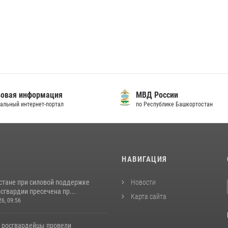
мация
МВД России
т-портал
по Республике Башкортостан
И
НАВИГАЦИЯ
стане при силовой поддержке
Новости
сгвардии пресечена пр...
Карта сайта
26, 09:56
 росгвардейцы провели