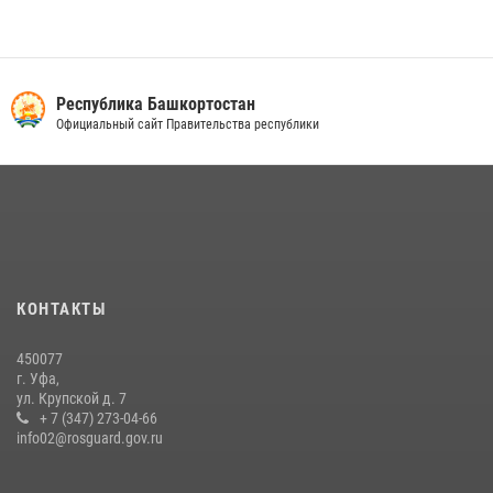
27 июля 2026, 06:56
1
Белорецк отметил День города: Росгвардия представила
современную и раритетную спецтехнику
Республика Башкортостан
Официальный сайт Правительства республики
20 июля 2026, 09:42
4
Сотрудники вневедомственной охраны Росгвардии задержали
нарушителя после сообщения об угрозе с оружием
13 июля 2026, 06:03
Росгвардейцы Башкортостана обеспечили правопорядок и
выступили на празднике в честь Дня ВДВ
КОНТАКТЫ
03 августа 2026, 04:41
7
450077
Российские военнослужащие из зоны СВО поблагодарили
г. Уфа,
росгвардейцев и жителей Башкортостана за охотничьи ружья для
ул. Крупской д. 7
борьбы с БПЛА
+ 7 (347) 273-04-66
info02@rosguard.gov.ru
16 июля 2026, 04:30
1