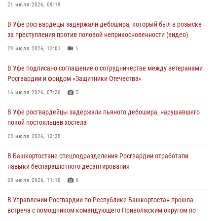
21 июля 2026, 09:19
03 августа 2026, 04:29
3
В Уфе росгвардецы задержали дебошира, который был в розыске
В Уфе росгвардейцы по горячим следам задержали
за преступления против половой неприкосновенности (видео)
подозреваемого в открытом хищении из аптеки (видео)
29 июля 2026, 12:01
1
03 августа 2026, 04:15
1
В Уфе подписано соглашение о сотрудничестве между ветеранами
Начальник отделения учёта и комплектования Росгвардии
Росгвардии и фондом «Защитники Отечества»
Башкортостана ответил на вопросы граждан
16 июля 2026, 07:20
5
30 июля 2026, 12:54
В Уфе росгвардейцы задержали пьяного дебошира, нарушавшего
В Уфе росгвардецы задержали дебошира, который был в розыске
покой постояльцев хостела
за преступления против половой неприкосновенности (видео)
23 июля 2026, 12:25
29 июля 2026, 12:01
1
В Башкортостане спецподразделения Росгвардии отработали
навыки беспарашютного десантирования
28 июля 2026, 11:10
6
В Управлении Росгвардии по Республике Башкортостан прошла
встреча с помощником командующего Приволжским округом по
работе с верующими