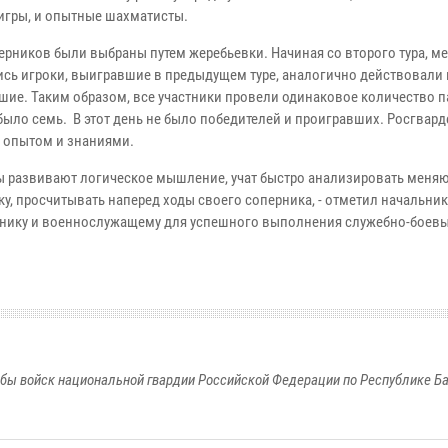
 игры, и опытные шахматисты.
ерников были выбраны путем жеребьевки. Начиная со второго тура, м
ись игроки, выигравшие в предыдущем туре, аналогично действовали 
шие. Таким образом, все участники провели одинаковое количество п
 было семь. В этот день не было победителей и проигравших. Росгвар
 опытом и знаниями.
ы развивают логическое мышление, учат быстро анализировать мен
у, просчитывать наперед ходы своего соперника, - отметил начальник
уднику и военнослужащему для успешного выполнения служебно-боевы
бы войск национальной гвардии Российской Федерации по Республике Б