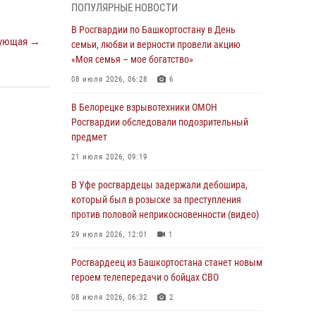
ПОПУЛЯРНЫЕ НОВОСТИ
03 августа 2026, 04:41
7
В Росгвардии по Башкортостану в День
ующая →
За героями - будущее: В Башкортостане
семьи, любви и верности провели акцию
стартовала акция Росгвардии "Письмо
«Моя семья – мое богатство»
герою»
08 июля 2026, 06:28
6
03 августа 2026, 04:30
8
В Белорецке взрывотехники ОМОН
В Башкирии росгвардейцы провели
Росгвардии обследовали подозрительный
волейбольный турнир на открытом воздухе
предмет
03 августа 2026, 04:29
3
21 июля 2026, 09:19
В Уфе росгвардейцы по горячим следам
В Уфе росгвардецы задержали дебошира,
задержали подозреваемого в открытом
который был в розыске за преступления
хищении из аптеки (видео)
против половой неприкосновенности (видео)
03 августа 2026, 04:15
1
29 июля 2026, 12:01
1
Начальник отделения учёта и
Росгвардеец из Башкортостана станет новым
комплектования Росгвардии Башкортостана
героем телепередачи о бойцах СВО
ответил на вопросы граждан
08 июля 2026, 06:32
2
30 июля 2026, 12:54