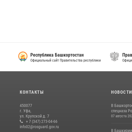
Республика Башкортостан
Прав
Официальный сайт Правительства республики
Офици
КОНТАКТЫ
НОВОСТ
450077
В Башкорто
г. Уфа,
спецназа Ро
ул. Крупской д. 7
07 августа 20
+ 7 (347) 273-04-66
info02@rosguard.gov.ru
В Башкирии