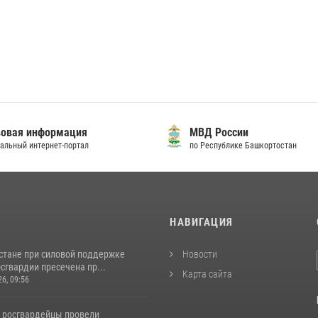
овая информация
МВД России
альный интернет-портал
по Республике Башкортостан
И
НАВИГАЦИЯ
стане при силовой поддержке
Новости
сгвардии пресечена пр...
Карта сайта
26, 09:56
 росгвардейцы провели