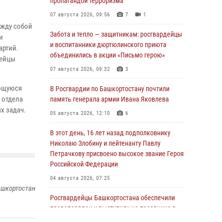
пропагандой терроризма
07 августа 2026, 09:56
7
1
ежду собой
Забота и тепло — защитникам: росгвардейцы
и
и воспитанники дюртюлинского приюта
артий.
объединились в акции «Письмо герою»
дейцы
07 августа 2026, 09:32
3
яющуюся
В Росгвардии по Башкортостану почтили
 отдела
память генерала армии Ивана Яковлева
х задач.
05 августа 2026, 12:10
6
В этот день, 16 лет назад подполковнику
Николаю Злобину и лейтенанту Павлу
Петрачкову присвоено высокое звание Героя
Российской Федерации
04 августа 2026, 07:25
ашкортостан
Росгвардейцы Башкортостана обеспечили
правопорядок и выступили на празднике в
честь Дня ВДВ