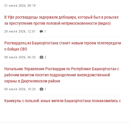
29 июля 2026, 12:01
1
21 июля 2026, 09:19
Начальник отделения учёта и комплектования штаба Росгвардии
В Уфе росгвардецы задержали дебошира, который был в розыске
Башкортостана проведет прямую линию
за преступления против половой неприкосновенности (видео)
29 июля 2026, 10:52
29 июля 2026, 12:01
1
В Башкирии школьников пригласили на интерактивную экскурсию в
Росгвардеец из Башкортостана станет новым героем телепередачи
Росгвардию
о бойцах СВО
29 июля 2026, 04:15
3
08 июля 2026, 06:32
2
Начальник Управления Росгвардии по Республике Башкортостан с
рабочим визитом посетил подразделение вневедомственной
охраны в Дюртюлинском районе
09 июля 2026, 10:23
1
Каникулы с пользой: юные жители Башкортостана познакомились с
работой росгвардейцев в лагере «Луч»
07 июля 2026, 13:04
5
1
В Уфе подписано соглашение о сотрудничестве между ветеранами