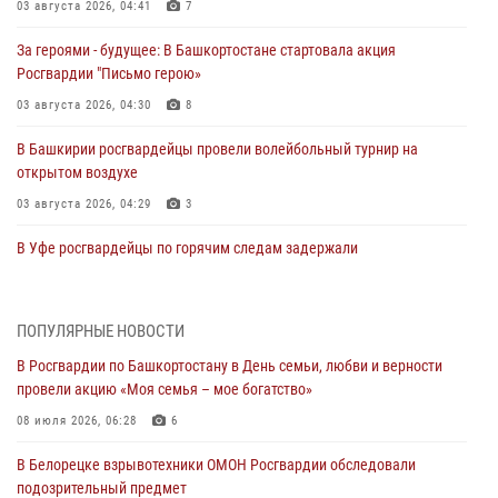
03 августа 2026, 04:41
7
За героями - будущее: В Башкортостане стартовала акция
Росгвардии "Письмо герою»
03 августа 2026, 04:30
8
В Башкирии росгвардейцы провели волейбольный турнир на
открытом воздухе
03 августа 2026, 04:29
3
В Уфе росгвардейцы по горячим следам задержали
подозреваемого в открытом хищении из аптеки (видео)
03 августа 2026, 04:15
1
ПОПУЛЯРНЫЕ НОВОСТИ
Начальник отделения учёта и комплектования Росгвардии
В Росгвардии по Башкортостану в День семьи, любви и верности
Башкортостана ответил на вопросы граждан
провели акцию «Моя семья – мое богатство»
30 июля 2026, 12:54
08 июля 2026, 06:28
6
В Уфе росгвардецы задержали дебошира, который был в розыске
В Белорецке взрывотехники ОМОН Росгвардии обследовали
за преступления против половой неприкосновенности (видео)
подозрительный предмет