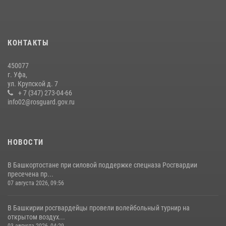
нарушителя после сообщения об угрозе с оружием
13 июля 2026, 06:03
В Управлении Росгвардии по Республике Башкортостан прошла
КОНТАКТЫ
встреча с помощником командующего Приволжским округом по
работе с верующими
450077
27 июля 2026, 06:56
1
г. Уфа,
ул. Крупской д. 7
Белорецк отметил День города: Росгвардия представила
+ 7 (347) 273-04-66
современную и раритетную спецтехнику
info02@rosguard.gov.ru
20 июля 2026, 09:42
4
НОВОСТИ
В Башкортостане при силовой поддержке спецназа Росгвардии
пресечена пр...
07 августа 2026, 09:56
В Башкирии росгвардейцы провели волейбольный турнир на
открытом воздух...