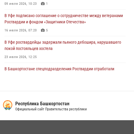
09 июля 2026, 10:23
1
В Уфе росгвардецы задержали дебошира, который был в розыске
В Уфе подписано соглашение о сотрудничестве между ветеранами
за преступления против половой неприкосновенности (видео)
Росгвардии и фондом «Защитники Отечества»
29 июля 2026, 12:01
1
16 июля 2026, 07:20
5
В Уфе росгвардейцы задержали пьяного дебошира, нарушавшего
покой постояльцев хостела
23 июля 2026, 12:25
В Башкортостане спецподразделения Росгвардии отработали
навыки беспарашютного десантирования
28 июля 2026, 11:10
6
Российские военнослужащие из зоны СВО поблагодарили
росгвардейцев и жителей Башкортостана за охотничьи ружья для
Республика Башкортостан
борьбы с БПЛА
Официальный сайт Правительства республики
16 июля 2026, 04:30
1
Сотрудники вневедомственной охраны Росгвардии задержали