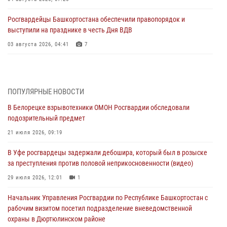
Росгвардейцы Башкортостана обеспечили правопорядок и
выступили на празднике в честь Дня ВДВ
03 августа 2026, 04:41
7
За героями - будущее: В Башкортостане стартовала акция
Росгвардии "Письмо герою»
03 августа 2026, 04:30
8
ПОПУЛЯРНЫЕ НОВОСТИ
В Белорецке взрывотехники ОМОН Росгвардии обследовали
В Башкирии росгвардейцы провели волейбольный турнир на
подозрительный предмет
открытом воздухе
21 июля 2026, 09:19
03 августа 2026, 04:29
3
В Уфе росгвардецы задержали дебошира, который был в розыске
В Уфе росгвардейцы по горячим следам задержали
за преступления против половой неприкосновенности (видео)
подозреваемого в открытом хищении из аптеки (видео)
29 июля 2026, 12:01
1
03 августа 2026, 04:15
1
Начальник Управления Росгвардии по Республике Башкортостан с
Начальник отделения учёта и комплектования Росгвардии
рабочим визитом посетил подразделение вневедомственной
Башкортостана ответил на вопросы граждан
охраны в Дюртюлинском районе
30 июля 2026, 12:54